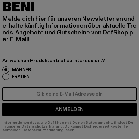
BEN!
Melde dich hier für unseren Newsletter an und
erhalte künftig Informationen über aktuelle Tre
nds, Angebote und Gutscheine von DefShop p
er E-Mail!
An welchen Produkten bist du interessiert?
MÄNNER
FRAUEN
E-MAIL
ANMELDEN
Informationen dazu, wie DefShop mit Deinen Daten umgeht, findest Du
in unserer Datenschutzerklärung. Du kannst Dich jederzeit kostenfei
abmelden.
Datenschutzerklärung lesen.