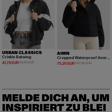
URBAN CLASSICS
AIMN
Crinkle Batwing
Cropped Waterproof Anorak
Derzeitiger Preis: 41,79 EUR
Aktionspreis: 54,99 EUR
41,79 EUR
54,99 EUR
Derzeitiger Preis: 75,20 EUR
Aktionspreis
75,20 EUR
159,99 EUR
MELDE DICH AN, UM
INSPIRIERT ZU BLEI