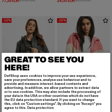
Derzeitiger Preis: 77,39 EUR
Aktionspreis: 89,99 EUR
Derzeitiger Preis: 24,00 EUR
Aktionspreis:
77,39 EUR
89,99 EUR
24,00 EUR
59,99 EUR
-52%
-20%
GREAT TO SEE YOU
HERE!
DefShop uses cookies to improve your use experience,
save your preferences, analyse use behaviour and to
provide and measure interest-based contents and
advertising. In addition, we allow partners to extract data
BRANDIT
URBAN CLASSICS
or to use cookies. This may also include the processing of
Ladies Windbreaker Frontzip Transition Jacket
Ladies Arrow
your data in the USA or other countries which do not have
the EU data protection standard. If you want to change
Derzeitiger Preis: 28,80 EUR
Aktionspreis: 59,99 EUR
Derzeitiger Preis: 35,99 EUR
Aktionspreis:
28,80 EUR
59,99 EUR
35,99 EUR
44,99 EUR
this, click on "Custom settings". By clicking on "Accept" you
agree to this.
Data protection