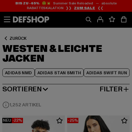
BIS ZU -65%
😲💥 Summer Sale Reloaded — absolute
Zum
Zum
Zum
RABATTESKALATION ❯❯
ZUM SALE
❮❮
Inhalt
Fußzeile
Produktraster
springen
springen
springen
ZURÜCK
WESTEN & LEICHTE
JACKEN
ADIDAS NMD
ADIDAS STAN SMITH
ADIDAS SWIFT RUN
SORTIEREN
FILTER
BELIEBTESTE
1,252 ARTIKEL
NEU
-22%
-25%