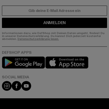
E-MAIL
ANMELDEN
Informationen dazu, wie DefShop mit Deinen Daten umgeht, findest Du
in unserer Datenschutzerklärung. Du kannst Dich jederzeit kostenfei
abmelden.
Datenschutzerklärung lesen.
Play market
App store
Instagram
Facebook
YouTube