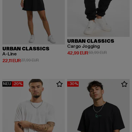
URBAN CLASSICS
Cargo Jogging
URBAN CLASSICS
Derzeitiger Preis: 42,99 EUR
Aktionspreis:
42,99 EUR
59,99 EUR
A-Line
Derzeitiger Preis: 22,11 EUR
Aktionspreis: 27,99 EUR
22,11 EUR
27,99 EUR
NEU
-20%
-30%