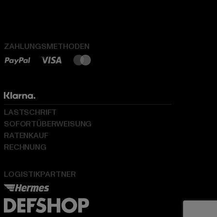
ZAHLUNGSMETHODEN
LASTSCHRIFT
SOFORTÜBERWEISUNG
RATENKAUF
RECHNUNG
LOGISTIKPARTNER