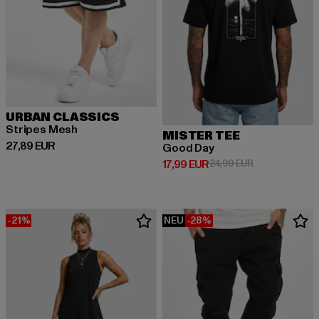
URBAN CLASSICS
Stripes Mesh
MISTER TEE
Derzeitiger Preis: 27,89 EUR
27,89 EUR
Good Day
Derzeitiger Preis: 17,99 EUR
Aktionspreis: 
17,99 EUR
24,99 EUR
-21%
NEU
-28%