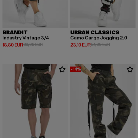
BRANDIT
URBAN CLASSICS
Industry Vintage 3/4
Camo Cargo Jogging 2.0
Derzeitiger Preis: 18,80 EUR
Aktionspreis: 39,99 EUR
Derzeitiger Preis: 23,10 EUR
Aktionspreis: 
18,80 EUR
39,99 EUR
23,10 EUR
54,99 EUR
-14%