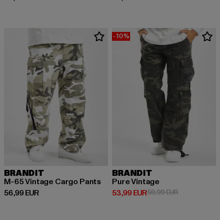
-10%
BRANDIT
BRANDIT
M-65 Vintage Cargo Pants
Pure Vintage
Derzeitiger Preis: 56,99 EUR
Derzeitiger Preis: 53,99 EUR
Aktionspreis:
56,99 EUR
53,99 EUR
59,99 EUR