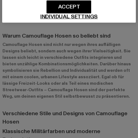
und passen zu jeder Gelegenheit. Sie verleihen jedem Outfit
ACCEPT
eine coole, markante Note und sorgen dafür, dass du aus der
INDIVIDUAL SETTINGS
Masse herausstichst.
Warum Camouflage Hosen so beliebt sind
Camouflage Hosen sind nicht nur wegen ihres auffälligen
Designs beliebt, sondern auch wegen ihrer Vielseitigkeit. Sie
lassen sich leicht in verschiedene Outfits integrieren und
bieten unzählige Kombinationsmöglichkeiten. Darüber hinaus
symbolisieren sie Rebellion und Individualität und werden oft
mit einem coolen, urbanen Lifestyle assoziiert. Egal ob für
lässige Freizeit-Looks oder als Teil eines modischen
Streetwear-Outfits – Camouflage Hosen sind der perfekte
Weg, um deinen eigenen Stil selbstbewusst zu präsentieren.
Verschiedene Stile und Designs von Camouflage
Hosen
Klassische Militärfarben und moderne