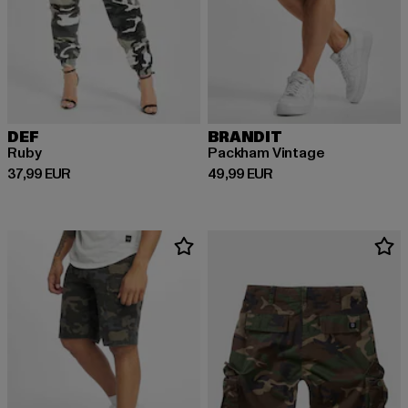
DEF
BRANDIT
Ruby
Packham Vintage
Derzeitiger Preis: 37,99 EUR
Derzeitiger Preis: 49,99 EUR
37,99 EUR
49,99 EUR