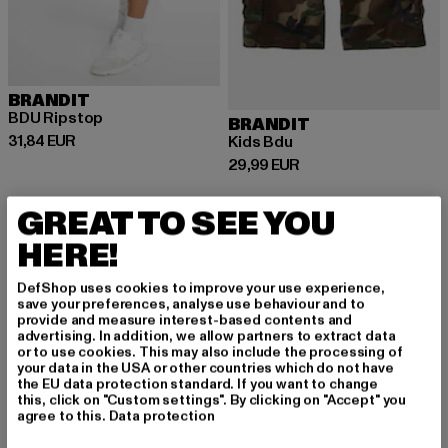
BRANDIT
BDU Ripstop
BRANDIT
Derzeitiger Preis: 31,84 EUR
31,84 EUR
Kids Bdu
Derzeitiger Preis: 29,99 EUR
29,99 EUR
GREAT TO SEE YOU
HERE!
Camouflage Hosen: Der Klassiker für coole
DefShop uses cookies to improve your use experience,
Streetwear-Looks
save your preferences, analyse use behaviour and to
Camouflage Hosen sind ein echter Klassiker in der Streetwear
provide and measure interest-based contents and
advertising. In addition, we allow partners to extract data
und aus der Modewelt nicht mehr wegzudenken. Ursprünglich
or to use cookies. This may also include the processing of
für den militärischen Einsatz entwickelt, hat sich das
your data in the USA or other countries which do not have
Tarnmuster längst zu einem beliebten Trend für urbane und
the EU data protection standard. If you want to change
this, click on "Custom settings". By clicking on "Accept" you
lässige Outfits entwickelt. Ob als Statement-Piece im Alltag
agree to this.
Data protection
oder als funktionales Kleidungsstück beim Sport und Outdoor-
Aktivitäten – Camouflage Hosen vereinen Style und Komfort