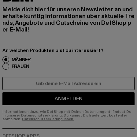
Melde dich hier für unseren Newsletter an und
erhalte künftig Informationen über aktuelle Tre
nds, Angebote und Gutscheine von DefShop p
er E-Mail!
An welchen Produkten bist du interessiert?
MÄNNER
FRAUEN
E-MAIL
ANMELDEN
Informationen dazu, wie DefShop mit Deinen Daten umgeht, findest Du
in unserer Datenschutzerklärung. Du kannst Dich jederzeit kostenfei
abmelden.
Datenschutzerklärung lesen.