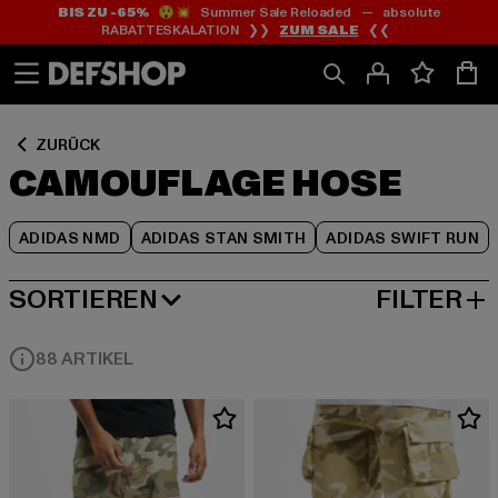
BIS ZU -65%
😲💥 Summer Sale Reloaded — absolute
Zum
Zum
Zum
RABATTESKALATION ❯❯
ZUM SALE
❮❮
Inhalt
Fußzeile
Produktraster
springen
springen
springen
ZURÜCK
CAMOUFLAGE HOSE
ADIDAS NMD
ADIDAS STAN SMITH
ADIDAS SWIFT RUN
SORTIEREN
FILTER
BELIEBTESTE
88 ARTIKEL