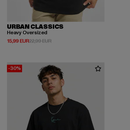
URBAN CLASSICS
Heavy Oversized
Derzeitiger Preis: 15,99 EUR
Aktionspreis: 22,99 EUR
15,99 EUR
22,99 EUR
-30%