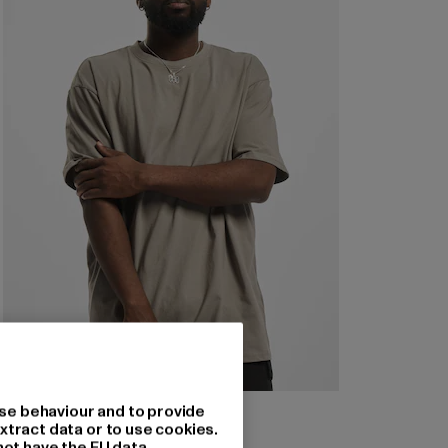
URBAN CLASSICS
se behaviour and to provide
Heavy Oversized
xtract data or to use cookies.
not have the EU data