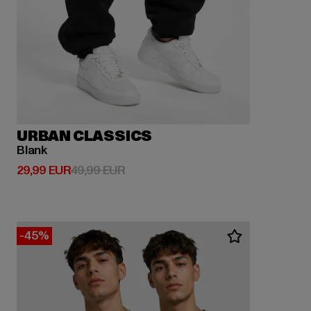
URBAN CLASSICS
Blank
Derzeitiger Preis: 29,99 EUR
Aktionspreis: 49,99 EUR
29,99 EUR
49,99 EUR
-45%