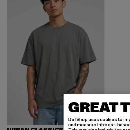
GREAT T
DefShop uses cookies to imp
and measure interest-based c
This may also include the pr