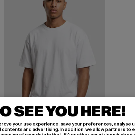
O SEE YOU HERE!
rove your use experience, save your preferences, analyse u
ontents and advertising. In addition, we allow partners to e
ocessing of your data in the USA or other countries which do 