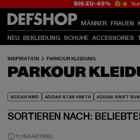
BIS ZU -65%
😲💥 Sum
MÄNNER
FRAUEN
NEU
BEKLEIDUNG
SCHUHE
ACCESSOIRES
INSPIRATION
PARKOUR KLEIDUNG
PARKOUR KLEI
ADIDAS NMD
ADIDAS STAN SMITH
ADIDAS SWIFT RUN
SORTIEREN NACH:
BELIEBTE
11,154 ARTIKEL