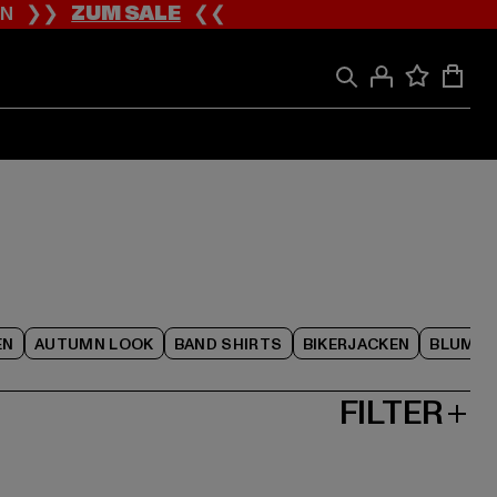
ION ❯❯
ZUM SALE
❮❮
EN
AUTUMN LOOK
BAND SHIRTS
BIKERJACKEN
BLUME
FILTER