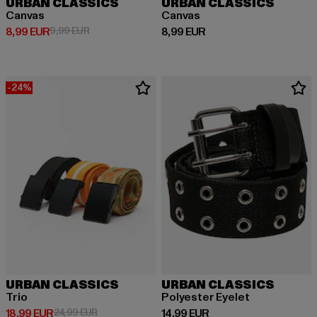
URBAN CLASSICS
URBAN CLASSICS
Canvas
Canvas
Derzeitiger Preis: 8,99 EUR
Aktionspreis: 9,99 EUR
Derzeitiger Preis: 8,99 EUR
8,99 EUR
9,99 EUR
8,99 EUR
-24%
URBAN CLASSICS
URBAN CLASSICS
Trio
Polyester Eyelet
Derzeitiger Preis: 18,99 EUR
Aktionspreis: 24,99 EUR
Derzeitiger Preis: 14,99 EUR
18,99 EUR
24,99 EUR
14,99 EUR