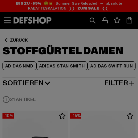
BIS ZU -65%
😲💥 Summer Sale Reloaded — absolute
Zum
Zum
Zum
RABATTESKALATION ❯❯
ZUM SALE
❮❮
Inhalt
Fußzeile
Produktraster
springen
springen
springen
ZURÜCK
STOFFGÜRTEL DAMEN
ADIDAS NMD
ADIDAS STAN SMITH
ADIDAS SWIFT RUN
SORTIEREN
FILTER
BELIEBTESTE
21 ARTIKEL
-10%
-15%