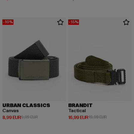
-10%
-15%
URBAN CLASSICS
BRANDIT
Canvas
Tactical
Derzeitiger Preis: 8,99 EUR
Aktionspreis: 9,99 EUR
Derzeitiger Preis: 16,99 EUR
Aktionspreis: 
8,99 EUR
9,99 EUR
16,99 EUR
19,99 EUR