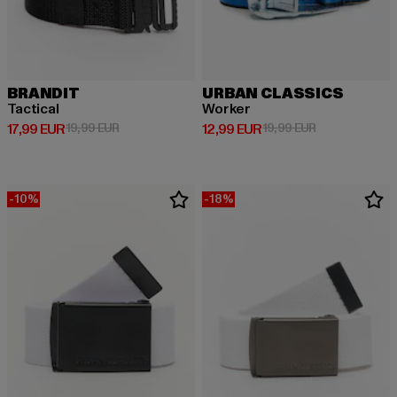
BRANDIT
URBAN CLASSICS
Tactical
Worker
Derzeitiger Preis: 17,99 EUR
Aktionspreis: 19,99 EUR
Derzeitiger Preis: 12,99 EUR
Aktionspreis: 
17,99 EUR
19,99 EUR
12,99 EUR
19,99 EUR
-10%
-18%