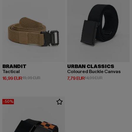
BRANDIT
URBAN CLASSICS
Tactical
Coloured Buckle Canvas
Derzeitiger Preis: 16,99 EUR
Aktionspreis: 19,99 EUR
Derzeitiger Preis: 7,79 EUR
Aktionspreis: 14
16,99 EUR
19,99 EUR
7,79 EUR
14,99 EUR
-50%