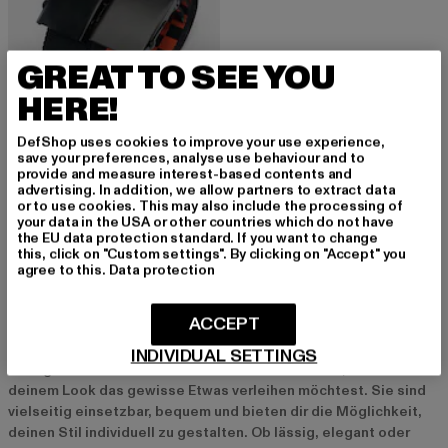
GREAT TO SEE YOU
HERE!
DefShop uses cookies to improve your use experience,
save your preferences, analyse use behaviour and to
provide and measure interest-based contents and
URBAN CLASSICS
advertising. In addition, we allow partners to extract data
Check And Solid Canvas 2-Pack
or to use cookies. This may also include the processing of
Derzeitiger Preis: 9,00 EUR
Aktionspreis: 17,99 EUR
9,00 EUR
17,99 EUR
your data in the USA or other countries which do not have
the EU data protection standard. If you want to change
this, click on "Custom settings". By clicking on "Accept" you
agree to this.
Data protection
Stoffgürtel Damen: Der perfekte Mix aus Style und
ACCEPT
Funktion
INDIVIDUAL SETTINGS
Stoffgürtel für Damen sind das ideale Accessoire, wenn du
deinem Look das gewisse Etwas verleihen möchtest. Sie sind
vielseitig einsetzbar, bequem und bieten dir die Möglichkeit,
deinen Stil individuell zu gestalten. Ob lässig, elegant oder