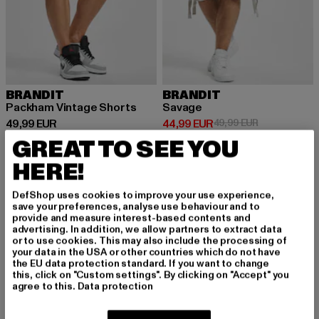
BRANDIT
BRANDIT
Packham Vintage Shorts
Savage
Derzeitiger Preis: 49,99 EUR
Derzeitiger Preis: 44,99 EUR
Aktionspreis:
49,99 EUR
44,99 EUR
49,99 EUR
GREAT TO SEE YOU
HERE!
Cargo Shorts für Herren: Der perfekte Mix aus
DefShop uses cookies to improve your use experience,
save your preferences, analyse use behaviour and to
Funktionalität und Stil
provide and measure interest-based contents and
advertising. In addition, we allow partners to extract data
Cargo Shorts für Herren sind ein absolutes Must-Have für die
or to use cookies. This may also include the processing of
warme Jahreszeit. Sie vereinen Funktionalität und Style in
your data in the USA or other countries which do not have
the EU data protection standard. If you want to change
einem lässigen Look, der für viele Gelegenheiten passt. Mit
this, click on "Custom settings". By clicking on "Accept" you
ihren typischen großen Taschen bieten sie nicht nur Stauraum
agree to this.
Data protection
für alltägliche Dinge, sondern verleihen deinem Outfit auch
einen coolen, urbanen Touch. Egal, ob du sie für Outdoor-