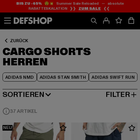
BIS ZU -65%
😲💥 Summer Sale Reloaded — absolute
Zum
Zum
Zum
RABATTESKALATION ❯❯
ZUM SALE
❮❮
Inhalt
Fußzeile
Produktraster
springen
springen
springen
ZURÜCK
CARGO SHORTS
HERREN
ADIDAS NMD
ADIDAS STAN SMITH
ADIDAS SWIFT RUN
SORTIEREN
FILTER
BELIEBTESTE
37 ARTIKEL
NEU