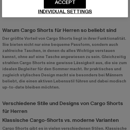
ACCEPT
Aktivitäten, den Alltag oder für einen entspannten Sommer-
Look trägst – Cargo Shorts sind vielseitig einsetzbar und in der
INDIVIDUAL SETTINGS
Herrenmode unverzichtbar.
Warum Cargo Shorts für Herren so beliebt sind
Der größte Vorteil von Cargo Shorts liegt in ihrer Funktionalität.
Sie bieten nicht nur eine bequeme Passform, sondern auch
zahlreiche Taschen, in denen du alles Wichtige verstauen
kannst, ohne auf eine Tasche angewiesen zu sein. Gleichzeitig
strahlen Cargo Shorts eine gewisse Lässigkeit aus, die sie zum
idealen Begleiter für den Sommer macht. Ihr praktisches und
zugleich stylisches Design macht sie besonders bei Männern
beliebt, die einen aktiven Lebensstil führen und dabei modisch
up-to-date bleiben möchten.
Verschiedene Stile und Designs von Cargo Shorts
für Herren
Klassische Cargo-Shorts vs. moderne Varianten
Cargo Shorts gibt es in vielen verschiedenen Stilen. Klassische