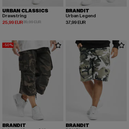
URBAN CLASSICS
BRANDIT
Drawstring
Urban Legend
Derzeitiger Preis: 25,99 EUR
Aktionspreis: 39,99 EUR
Derzeitiger Preis: 37,99 EUR
25,99 EUR
39,99 EUR
37,99 EUR
-50%
BRANDIT
BRANDIT