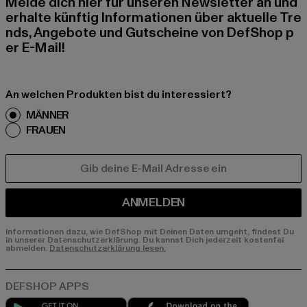
Melde dich hier für unseren Newsletter an und
erhalte künftig Informationen über aktuelle Tre
nds, Angebote und Gutscheine von DefShop p
er E-Mail!
An welchen Produkten bist du interessiert?
MÄNNER
FRAUEN
E-MAIL
ANMELDEN
Informationen dazu, wie DefShop mit Deinen Daten umgeht, findest Du
in unserer Datenschutzerklärung. Du kannst Dich jederzeit kostenfei
abmelden.
Datenschutzerklärung lesen.
Play market
App store