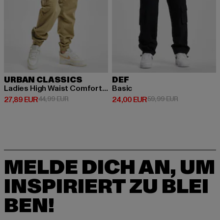
URBAN CLASSICS
DEF
Ladies High Waist Comfort Jogging
Basic
Derzeitiger Preis: 27,89 EUR
Aktionspreis: 44,99 EUR
Derzeitiger Preis: 24,00 EUR
Aktionspreis:
27,89 EUR
44,99 EUR
24,00 EUR
59,99 EUR
MELDE DICH AN, UM
INSPIRIERT ZU BLEI
BEN!