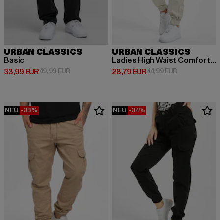
URBAN CLASSICS
URBAN CLASSICS
Basic
Ladies High Waist Comfort Jogging
Derzeitiger Preis: 33,99 EUR
Aktionspreis: 49,99 EUR
Derzeitiger Preis: 28,79 EUR
Aktionspreis:
33,99 EUR
49,99 EUR
28,79 EUR
44,99 EUR
NEU
-38%
NEU
-34%