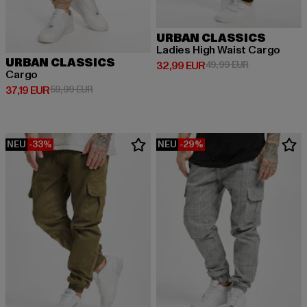
URBAN CLASSICS
Ladies High Waist Cargo
URBAN CLASSICS
Derzeitiger Preis: 32,99 EUR
Aktionspreis:
32,99 EUR
49,99 EUR
Cargo
Derzeitiger Preis: 37,19 EUR
Aktionspreis: 59,99 EUR
37,19 EUR
59,99 EUR
NEU
-33%
NEU
-29%