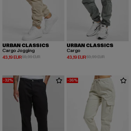
URBAN CLASSICS
URBAN CLASSICS
Cargo Jogging
Cargo
Derzeitiger Preis: 43,19 EUR
Aktionspreis: 59,99 EUR
Derzeitiger Preis: 43,19 EUR
Aktionspreis: 
43,19 EUR
59,99 EUR
43,19 EUR
59,99 EUR
-32%
-36%