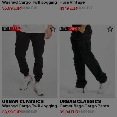
Washed Cargo Twill Jogging
Pure Vintage
Derzeitiger Preis: 35,99 EUR
Aktionspreis: 59,99 EUR
Derzeitiger Preis: 43,19 EUR
Aktionspreis: 
35,99 EUR
59,99 EUR
43,19 EUR
59,99 EUR
NEU
-35%
NEU
-29%
URBAN CLASSICS
URBAN CLASSICS
Washed Cargo Twill Jogging
Camouflage Cargo Pants
Derzeitiger Preis: 38,99 EUR
Aktionspreis: 59,99 EUR
Derzeitiger Preis: 39,04 EUR
Aktionspreis:
38,99 EUR
59,99 EUR
39,04 EUR
54,99 EUR