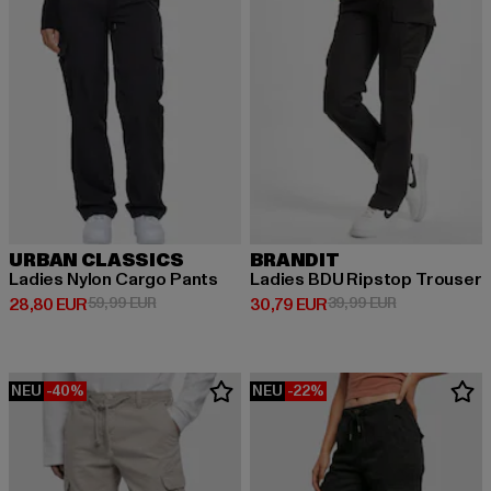
URBAN CLASSICS
BRANDIT
Ladies Nylon Cargo Pants
Ladies BDU Ripstop Trouser
Derzeitiger Preis: 28,80 EUR
Aktionspreis: 59,99 EUR
Derzeitiger Preis: 30,79 EUR
Aktionspreis:
28,80 EUR
59,99 EUR
30,79 EUR
39,99 EUR
NEU
-40%
NEU
-22%