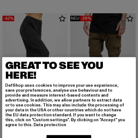
-42%
NEU
-28%
GREAT TO SEE YOU
HERE!
DefShop uses cookies to improve your use experience,
save your preferences, analyse use behaviour and to
provide and measure interest-based contents and
advertising. In addition, we allow partners to extract data
URBAN CLASSICS
URBAN CLASSICS
or to use cookies. This may also include the processing of
Ladies Modal Wide Leg
Cargo
your data in the USA or other countries which do not have
the EU data protection standard. If you want to change
Derzeitiger Preis: 26,09 EUR
Aktionspreis: 44,99 EUR
Derzeitiger Preis: 43,19 EUR
Aktionspreis: 
26,09 EUR
44,99 EUR
43,19 EUR
59,99 EUR
this, click on "Custom settings". By clicking on "Accept" you
agree to this.
Data protection