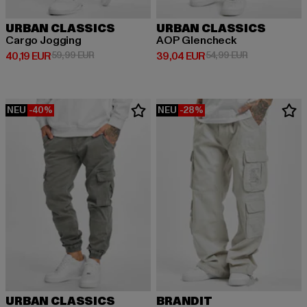
URBAN CLASSICS
URBAN CLASSICS
Cargo Jogging
AOP Glencheck
Derzeitiger Preis: 40,19 EUR
Aktionspreis: 59,99 EUR
Derzeitiger Preis: 39,04 EUR
Aktionspreis:
40,19 EUR
59,99 EUR
39,04 EUR
54,99 EUR
NEU
-40%
NEU
-28%
URBAN CLASSICS
BRANDIT