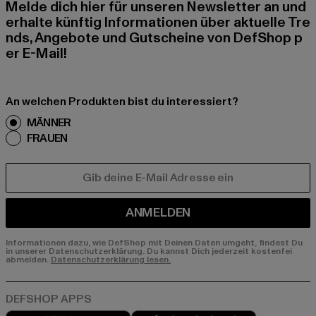
Melde dich hier für unseren Newsletter an und
erhalte künftig Informationen über aktuelle Tre
nds, Angebote und Gutscheine von DefShop p
er E-Mail!
An welchen Produkten bist du interessiert?
MÄNNER
FRAUEN
E-MAIL
ANMELDEN
Informationen dazu, wie DefShop mit Deinen Daten umgeht, findest Du
in unserer Datenschutzerklärung. Du kannst Dich jederzeit kostenfei
abmelden.
Datenschutzerklärung lesen.