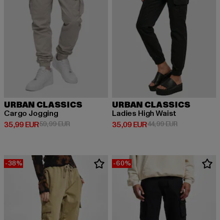
URBAN CLASSICS
URBAN CLASSICS
Cargo Jogging
Ladies High Waist
Derzeitiger Preis: 35,99 EUR
Aktionspreis: 59,99 EUR
Derzeitiger Preis: 35,09 EUR
Aktionspreis:
35,99 EUR
59,99 EUR
35,09 EUR
44,99 EUR
-38%
-60%