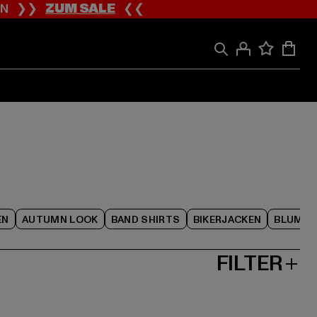
ION ❯❯
ZUM SALE
❮❮
EN
AUTUMN LOOK
BAND SHIRTS
BIKERJACKEN
BLUME
FILTER