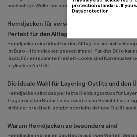
protection standard. If you w
nachhaltige Wolle, um modische und umweltbewusste Op
Data protection
Hemdjacken für verschiedene Anlässe
Perfekt für den Alltag, das Büro oder entspan
Hemdjacken sind ideal für den Alltag, da sie sich unkom
im Büro – Hemdjacken passen immer. Für das Büro kannst
lässt. Für entspannte Freizeit-Looks sind Karomuster 
stylischen Auftritt.
Die ideale Wahl für Layering-Outfits und den
Hemdjacken sind das perfekte Kleidungsstück für Layeri
tragen und bei Bedarf eine zusätzliche Schicht hinzufüg
nicht nur praktisch, sondern verleiht deinem Outfit auch
Warum Hemdjacken so besonders sind
Hemdjacken vereinen das Beste aus zwei Welten: Sie bie