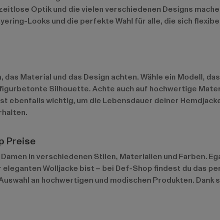
re zeitlose Optik und die vielen verschiedenen Designs mach
ering-Looks und die perfekte Wahl für alle, die sich flexib
, das Material und das Design achten. Wähle ein Modell, da
e figurbetonte Silhouette. Achte auch auf hochwertige Mater
ge ist ebenfalls wichtig, um die Lebensdauer deiner Hemdja
rhalten.
p Preise
Damen in verschiedenen Stilen, Materialien und Farben. Ega
eleganten Wolljacke bist – bei Def-Shop findest du das perf
Auswahl an hochwertigen und modischen Produkten. Dank sch