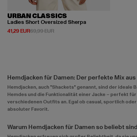
URBAN CLASSICS
Ladies Short Oversized Sherpa
Derzeitiger Preis: 41,29 EUR
Aktionspreis: 69,99 EUR
41,29 EUR
69,99 EUR
Hemdjacken für Damen: Der perfekte Mix au
Hemdjacken, auch "Shackets" genannt, sind der ideale B
Hemdes und die Funktionalität einer Jacke – perfekt für
verschiedenen Outfits an. Egal ob casual, sportlich ode
absoluter Favorit.
Warum Hemdjacken für Damen so beliebt sin
Hemdjacken erfreuen sich großer Beliebtheit, da sie ungl