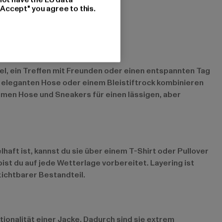
"Accept" you agree to this.
mel, ein Treffen mit Freunden oder einen entspannten Tag
er eleganten Hose oder einem Bleistiftrock kombinieren
emen Hose und Sneakers für einen lässigen, aber
aft ist, kannst du sie über einem T-Shirt oder Pullover
ist du auf jede Wetterlage vorbereitet. Layering ist
zichtbarer Bestandteil.
ionalität einer Jacke. Dadurch sind sie extrem