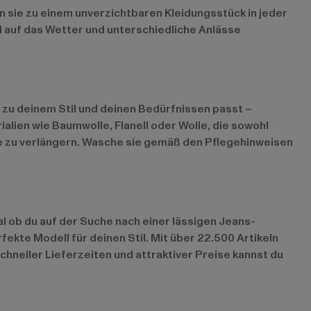
en sie zu einem unverzichtbaren Kleidungsstück in jeder
el auf das Wetter und unterschiedliche Anlässe
s zu deinem Stil und deinen Bedürfnissen passt –
ialien wie Baumwolle, Flanell oder Wolle, die sowohl
cke zu verlängern. Wasche sie gemäß den Pflegehinweisen
l ob du auf der Suche nach einer lässigen Jeans-
ekte Modell für deinen Stil. Mit über 22.500 Artikeln
neller Lieferzeiten und attraktiver Preise kannst du