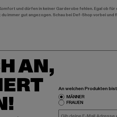
omfort und dürfen in keiner Garderobe fehlen. Egal ob für de
t du immer gut angezogen. Schau bei Def-Shop vorbei und fi
H AN,
IERT
An welchen Produkten bist
N!
MÄNNER
FRAUEN