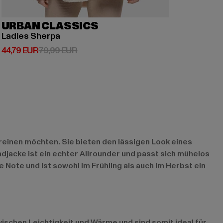
URBAN CLASSICS
Ladies Sherpa
Derzeitiger Preis: 44,79 EUR
Aktionspreis: 79,99 EUR
44,79 EUR
79,99 EUR
reinen möchten. Sie bieten den lässigen Look eines
djacke ist ein echter Allrounder und passt sich mühelos
 Note und ist sowohl im Frühling als auch im Herbst ein
wischen Leichtigkeit und Wärme und sind somit ideal für