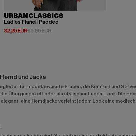
URBAN CLASSICS
Ladies Flanell Padded
Derzeitiger Preis: 32,20 EUR
Aktionspreis: 69,99 EUR
32,20 EUR
69,99 EUR
s Hemd und Jacke
egleiter für modebewusste Frauen, die Komfort und Stil ve
 die Übergangszeit oder als stylischer Lagen-Look. Die Hem
r elegant, eine Hemdjacke verleiht jedem Look eine modische
d
aublich vielseitig sind. Sie bieten eine perfekte Balance z