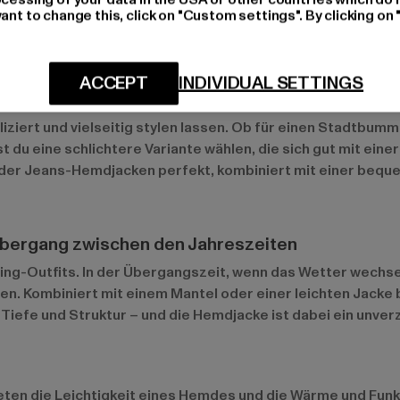
ant to change this, click on "Custom settings". By clicking on 
tionen zu bieten.
ACCEPT
INDIVIDUAL SETTINGS
nte Freizeit-Looks
pliziert und vielseitig stylen lassen. Ob für einen Stadtbum
 du eine schlichtere Variante wählen, die sich gut mit ein
oder Jeans-Hemdjacken perfekt, kombiniert mit einer bequ
 Übergang zwischen den Jahreszeiten
ng-Outfits. In der Übergangszeit, wenn das Wetter wechselh
en. Kombiniert mit einem Mantel oder einer leichten Jacke b
 Tiefe und Struktur – und die Hemdjacke ist dabei ein unver
ten die Leichtigkeit eines Hemdes und die Wärme und Funkt