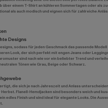
 über einem T-Shirt an kühleren Sommertagen oder als zus
onal als auch modisch und eignen sich für zahlreiche Anläss
ken
chte Designs
 Designs, sodass für jeden Geschmack das passende Modell 
eren Look, der sich perfekt mit engen Jeans oder Leggings
Karomuster sind nach wie vor ein beliebter Trend und verle
n neutralen Tönen wie Grau, Beige oder Schwarz.
schgewebe
tigt, die sich je nach Jahreszeit und Anlass unterscheide
er Herbst. Flanell-Hemdjacken sind besonders weich und kus
n edles Finish und sind ideal für elegante Looks. Die Aus
t.