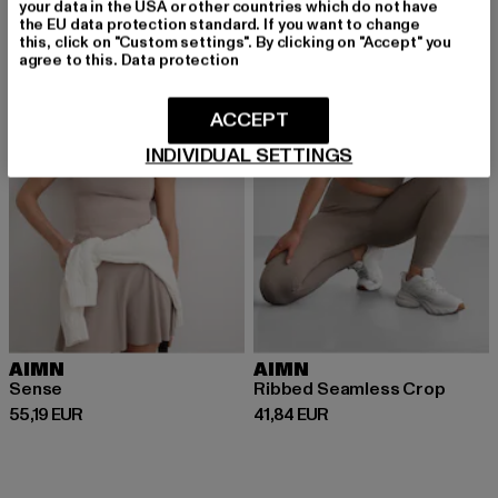
your data in the USA or other countries which do not have
the EU data protection standard. If you want to change
this, click on "Custom settings". By clicking on "Accept" you
agree to this.
Data protection
ACCEPT
INDIVIDUAL SETTINGS
AIMN
AIMN
Sense
Ribbed Seamless Crop
Derzeitiger Preis: 55,19 EUR
Derzeitiger Preis: 41,84 EUR
55,19 EUR
41,84 EUR