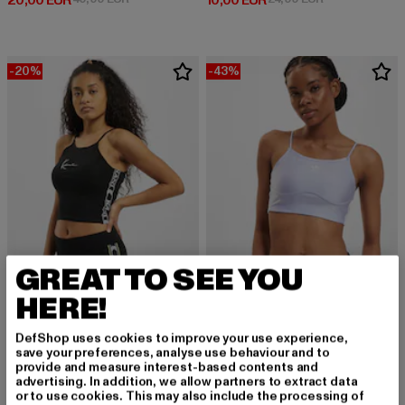
20,00 EUR
10,00 EUR
-20%
-43%
GREAT TO SEE YOU
HERE!
KARL KANI
ADIDAS ORIGINALS
Kk Small Signature Tape
3 Stripes Bra
DefShop uses cookies to improve your use experience,
save your preferences, analyse use behaviour and to
Derzeitiger Preis: 19,99 EUR
Aktionspreis: 24,99 EUR
Derzeitiger Preis: 15,95 EUR
Aktionspreis: 
19,99 EUR
24,99 EUR
15,95 EUR
27,99 EUR
provide and measure interest-based contents and
advertising. In addition, we allow partners to extract data
or to use cookies. This may also include the processing of