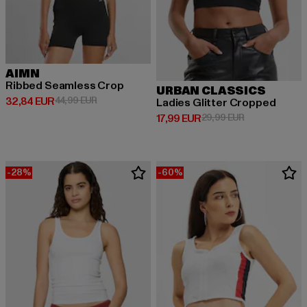
AIMN
Ribbed Seamless Crop
URBAN CLASSICS
Derzeitiger Preis: 32,84 EUR
Aktionspreis: 44,99 EUR
32,84 EUR
44,99 EUR
Ladies Glitter Cropped
Derzeitiger Preis: 17,99 EUR
Aktionspreis: 
17,99 EUR
29,99 EUR
-28%
-60%