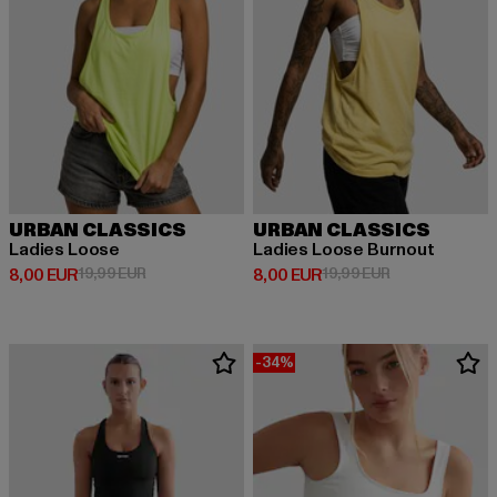
URBAN CLASSICS
URBAN CLASSICS
Ladies Loose
Ladies Loose Burnout
Derzeitiger Preis: 8,00 EUR
Aktionspreis: 19,99 EUR
Derzeitiger Preis: 8,00 EUR
Aktionspreis: 1
8,00 EUR
19,99 EUR
8,00 EUR
19,99 EUR
-34%