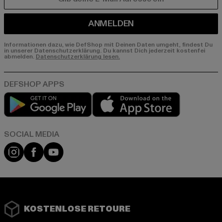
E-MAIL
ANMELDEN
Informationen dazu, wie DefShop mit Deinen Daten umgeht, findest Du
in unserer Datenschutzerklärung. Du kannst Dich jederzeit kostenfei
abmelden.
Datenschutzerklärung lesen.
Play market
App store
Instagram
Facebook
YouTube
KOSTENLOSE RETOURE