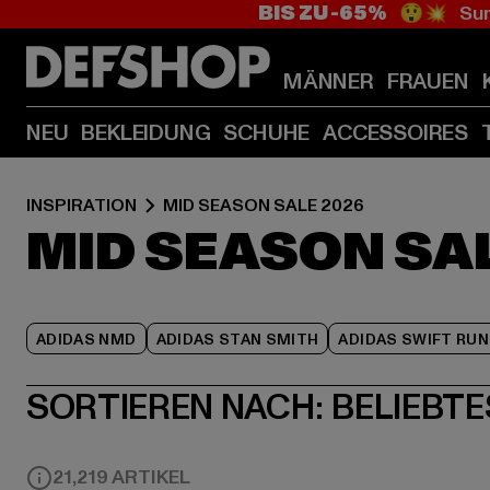
BIS ZU -65%
😲💥 Sum
MÄNNER
FRAUEN
NEU
BEKLEIDUNG
SCHUHE
ACCESSOIRES
INSPIRATION
MID SEASON SALE 2026
MID SEASON SA
ADIDAS NMD
ADIDAS STAN SMITH
ADIDAS SWIFT RUN
SORTIEREN NACH:
BELIEBTE
21,219 ARTIKEL