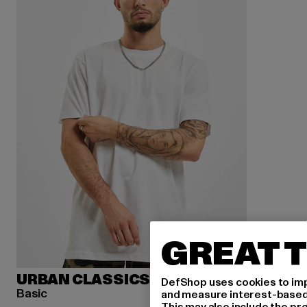
GREAT T
URBAN CLASSICS
DefShop uses cookies to imp
Basic
and measure interest-based c
This may also include the pr