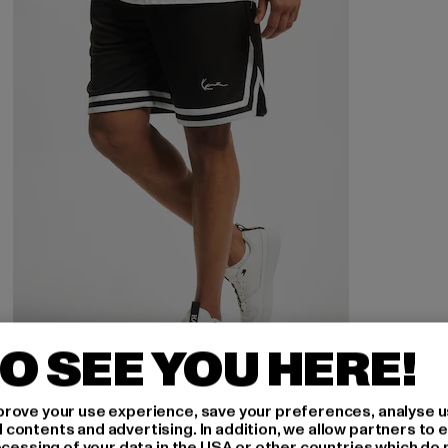
O SEE YOU HERE!
KARL KANI
rove your use experience, save your preferences, analyse u
Signature Mesh
ontents and advertising. In addition, we allow partners to e
ocessing of your data in the USA or other countries which do 