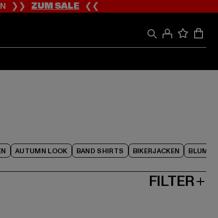
ION ❯❯
ZUM SALE
❮❮
EN
AUTUMN LOOK
BAND SHIRTS
BIKERJACKEN
BLUME
FILTER