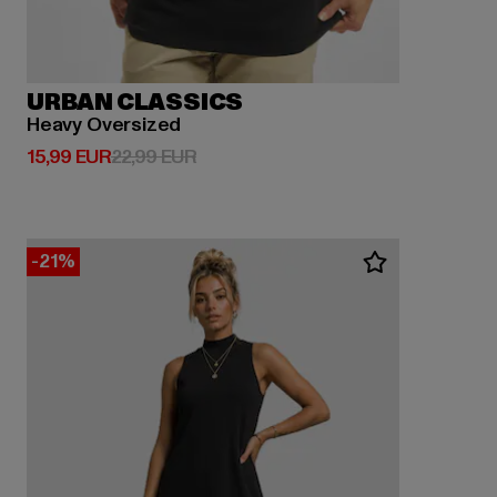
URBAN CLASSICS
Heavy Oversized
Derzeitiger Preis: 15,99 EUR
Aktionspreis: 22,99 EUR
15,99 EUR
22,99 EUR
-21%