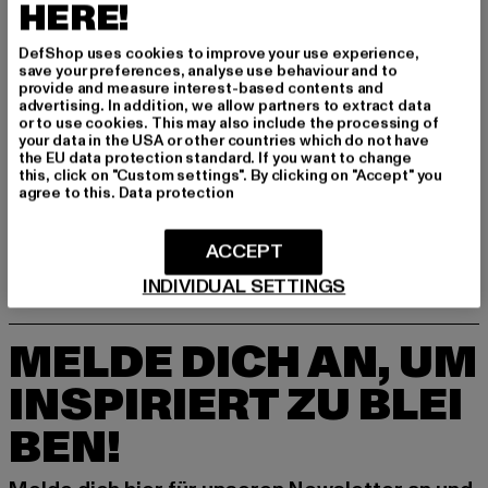
HERE!
DefShop uses cookies to improve your use experience,
save your preferences, analyse use behaviour and to
provide and measure interest-based contents and
advertising. In addition, we allow partners to extract data
or to use cookies. This may also include the processing of
your data in the USA or other countries which do not have
THE NORTH FACE
the EU data protection standard. If you want to change
The North Face Royal Arch
THE NORTH FACE
this, click on "Custom settings". By clicking on "Accept" you
Derzeitiger Preis: 75,20 EUR
Aktionspreis: 159,99 EUR
75,20 EUR
159,99 EUR
Back-To-Berkeley IV
agree to this.
Data protection
Derzeitiger Preis: ab 68,95 EUR
Aktionspre
ab
68,95 EUR
149,90 EUR
ACCEPT
INDIVIDUAL SETTINGS
MELDE DICH AN, UM
INSPIRIERT ZU BLEI
BEN!