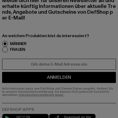
Melde dich hier für unseren Newsletter an und
erhalte künftig Informationen über aktuelle Tre
nds, Angebote und Gutscheine von DefShop p
er E-Mail!
An welchen Produkten bist du interessiert?
MÄNNER
FRAUEN
E-MAIL
ANMELDEN
Informationen dazu, wie DefShop mit Deinen Daten umgeht, findest Du
in unserer Datenschutzerklärung. Du kannst Dich jederzeit kostenfei
abmelden.
Datenschutzerklärung lesen.
Play market
App store