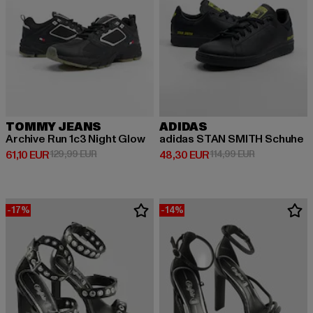
TOMMY JEANS
ADIDAS
Archive Run 1c3 Night Glow
adidas STAN SMITH Schuhe
Derzeitiger Preis: 61,10 EUR
Aktionspreis: 129,99 EUR
Derzeitiger Preis: 48,30 EUR
Aktionspreis:
61,10 EUR
129,99 EUR
48,30 EUR
114,99 EUR
-17%
-14%