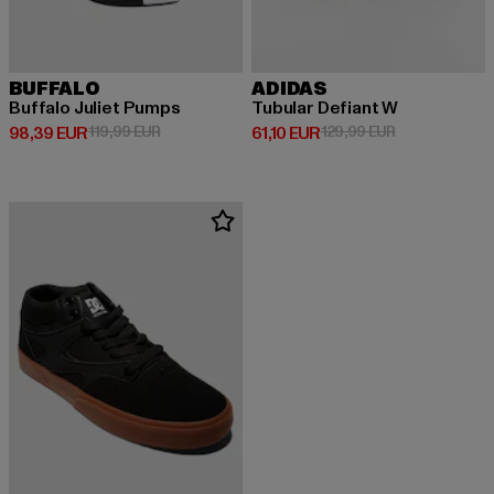
BUFFALO
ADIDAS
Buffalo Juliet Pumps
Tubular Defiant W
Derzeitiger Preis: 98,39 EUR
Aktionspreis: 119,99 EUR
Derzeitiger Preis: 61,10 EUR
Aktionspreis: 
98,39 EUR
119,99 EUR
61,10 EUR
129,99 EUR