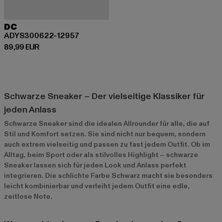
DC
ADYS300622-12957
Derzeitiger Preis: 89,99 EUR
89,99 EUR
Schwarze Sneaker – Der vielseitige Klassiker für
jeden Anlass
Schwarze Sneaker sind die idealen Allrounder für alle, die auf
Stil und Komfort setzen. Sie sind nicht nur bequem, sondern
auch extrem vielseitig und passen zu fast jedem Outfit. Ob im
Alltag, beim Sport oder als stilvolles Highlight – schwarze
Sneaker lassen sich für jeden Look und Anlass perfekt
integrieren. Die schlichte Farbe Schwarz macht sie besonders
leicht kombinierbar und verleiht jedem Outfit eine edle,
zeitlose Note.