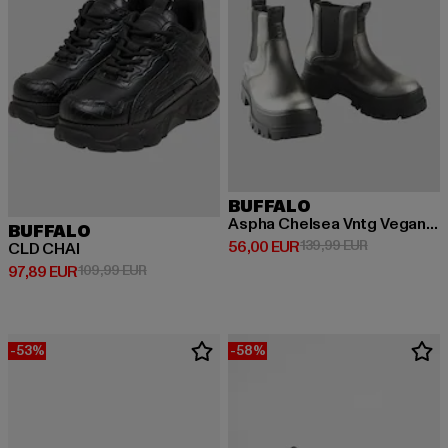
BUFFALO
Aspha Chelsea Vntg Vegan Nappa
BUFFALO
Derzeitiger Preis: 56,00 EUR
Aktionspreis
56,00 EUR
139,99 EUR
CLD CHAI
Derzeitiger Preis: 97,89 EUR
Aktionspreis: 109,99 EUR
97,89 EUR
109,99 EUR
-53%
-58%