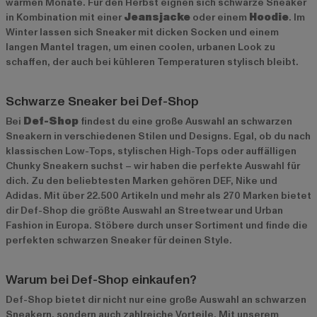
warmen Monate. Für den Herbst eignen sich schwarze Sneaker
in Kombination mit einer
Jeansjacke
oder einem
Hoodie
. Im
Winter lassen sich Sneaker mit dicken Socken und einem
langen Mantel tragen, um einen coolen, urbanen Look zu
schaffen, der auch bei kühleren Temperaturen stylisch bleibt.
Schwarze Sneaker bei Def-Shop
Bei
Def-Shop
findest du eine große Auswahl an schwarzen
Sneakern in verschiedenen Stilen und Designs. Egal, ob du nach
klassischen Low-Tops, stylischen High-Tops oder auffälligen
Chunky Sneakern suchst – wir haben die perfekte Auswahl für
dich. Zu den beliebtesten Marken gehören
DEF
,
Nike
und
Adidas
. Mit über 22.500 Artikeln und mehr als 270 Marken bietet
dir Def-Shop die größte Auswahl an Streetwear und Urban
Fashion in Europa. Stöbere durch unser Sortiment und finde die
perfekten schwarzen Sneaker für deinen Style.
Warum bei Def-Shop einkaufen?
Def-Shop bietet dir nicht nur eine große Auswahl an schwarzen
Sneakern, sondern auch zahlreiche Vorteile. Mit unserem