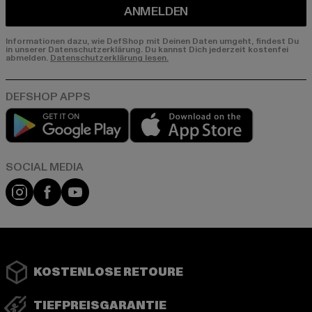
ANMELDEN
Informationen dazu, wie DefShop mit Deinen Daten umgeht, findest Du
in unserer Datenschutzerklärung. Du kannst Dich jederzeit kostenfei
abmelden.
Datenschutzerklärung lesen.
Play market
App store
Instagram
Facebook
YouTube
KOSTENLOSE RETOURE
TIEFPREISGARANTIE