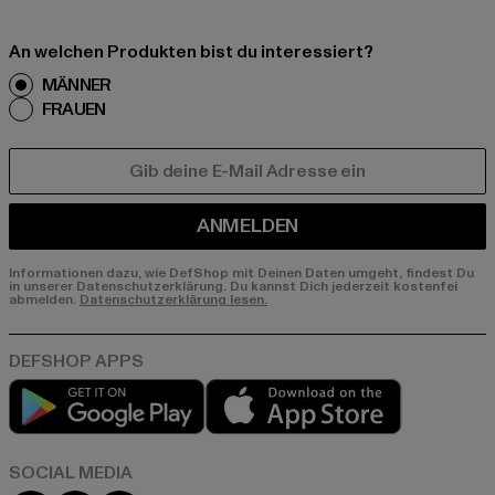
An welchen Produkten bist du interessiert?
MÄNNER
FRAUEN
E-MAIL
ANMELDEN
Informationen dazu, wie DefShop mit Deinen Daten umgeht, findest Du
in unserer Datenschutzerklärung. Du kannst Dich jederzeit kostenfei
abmelden.
Datenschutzerklärung lesen.
Play market
App store