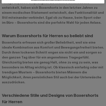
Alltags anpasst. Ursprünglich als lockere Unterwäsche
entwickelt, haben sich Boxershorts in den letzten Jahren zu
einem modischen Statement entwickelt, das Funktionalität und
Stil miteinander verbindet. Egal ob zu Hause, beim Sport oder
im Büro – Boxershorts sind die perfekte Wahl für jeden Anlass.
Warum Boxershorts für Herren so beliebt sind
Boxershorts erfreuen sich großer Beliebtheit, weil sie eine
ideale Kombination aus Komfort und Bewegungsfreiheit bieten.
Durch ihren lockeren Schnitt engen sie nicht ein und sorgen so
den ganzen Tag über für ein angenehmes Tragegefühl.
Gleichzeitig bieten sie genug Halt, ohne zu eng zu sein, was
besonders im Alltag wichtig ist. Ob klassisch einfarbig oder mit
trendigen Mustern – Boxershorts bieten Männern die
Möglichkeit, ihren persönlichen Stil auch bei der Unterwäsche
auszudrücken.
Verschiedene Stile und Designs von Boxershorts
für Herren