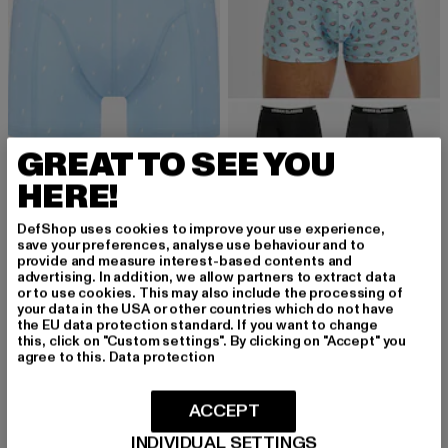
GREAT TO SEE YOU
URBAN CLASSICS
HERE!
Mix 3-Pack
POCKIES
Derzeitiger Preis: 20,69 EUR
Aktionspreis:
20,69 EUR
22,99 EUR
Lightning Briefs
DefShop uses cookies to improve your use experience,
Derzeitiger Preis: 20,00 EUR
Aktionspreis: 22,99 EUR
20,00 EUR
22,99 EUR
save your preferences, analyse use behaviour and to
provide and measure interest-based contents and
advertising. In addition, we allow partners to extract data
or to use cookies. This may also include the processing of
your data in the USA or other countries which do not have
the EU data protection standard. If you want to change
Boxershorts für Herren: Der perfekte Mix aus
this, click on "Custom settings". By clicking on "Accept" you
agree to this.
Data protection
Komfort und Stil
Boxershorts sind ein unverzichtbares Basic in der Herrenmode.
ACCEPT
Sie bieten nicht nur höchsten Tragekomfort, sondern auch eine
lässige Passform, die sich perfekt an die Bedürfnisse des
INDIVIDUAL SETTINGS