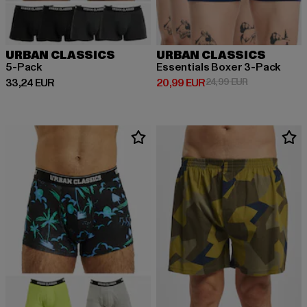
URBAN CLASSICS
URBAN CLASSICS
5-Pack
Essentials Boxer 3-Pack
Derzeitiger Preis: 33,24 EUR
Derzeitiger Preis: 20,99 EUR
Aktionspreis:
33,24 EUR
20,99 EUR
24,99 EUR