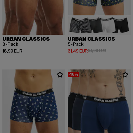
URBAN CLASSICS
URBAN CLASSICS
3-Pack
5-Pack
Derzeitiger Preis: 18,99 EUR
Derzeitiger Preis: 31,49 EUR
Aktionspreis: 
18,99 EUR
31,49 EUR
34,99 EUR
-16%