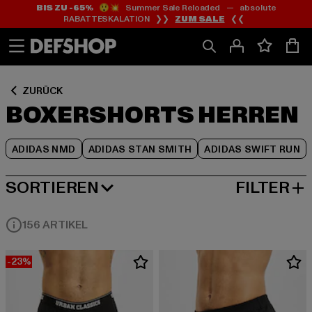
BIS ZU -65%
😲💥 Summer Sale Reloaded — absolute
Zum
Zum
Zum
RABATTESKALATION ❯❯
ZUM SALE
❮❮
Inhalt
Fußzeile
Produktraster
springen
springen
springen
ZURÜCK
BOXERSHORTS HERREN
ADIDAS NMD
ADIDAS STAN SMITH
ADIDAS SWIFT RUN
SORTIEREN
FILTER
BELIEBTESTE
156 ARTIKEL
-23%