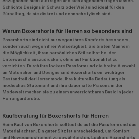
Anzughosen nicht auftragen und sich angenehm tragen lassen.
Schlichte Designs in Schwarz oder Weiß sind ideal für den
Büroalltag, da sie diskret und dennoch stylisch sind.
Warum Boxershorts für Herren so besonders sind
Boxershorts sind nicht nur wegen ihres Komforts besonders,
sondern auch wegen ihrer Vielseitigkeit. Sie bieten Männern
die Möglichkeit, ihren persönlichen Stil selbst bei der
Unterwäsche auszudrücken, ohne auf Funktionalität zu
verzichten. Durch ihre lockere Passform und die breite Auswahl
an Materialien und Designs sind Boxershorts ein wichtiger
Bestandteil der Herrenmode. Ihre kulturelle Bedeutung als
modisches Statement und ihre dauerhafte Präsenz in der
Modewelt machen sie zu einem unverzichtbaren Basic in jeder
Herrengarderobe.
Kaufberatung für Boxershorts für Herren
Beim Kauf von Boxershorts solltest du auf die Passform und das
Material achten. Ein guter Sitz ist entscheidend, um Komfort
und Bewegungsfreiheit zu gewährleisten. Lockere Boxershorts