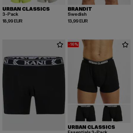
URBAN CLASSICS
BRANDIT
3-Pack
Swedish
Derzeitiger Preis: 18,99 EUR
Derzeitiger Preis: 13,99 EUR
18,99 EUR
13,99 EUR
-16%
URBAN CLASSICS
Essentials 3-Pack