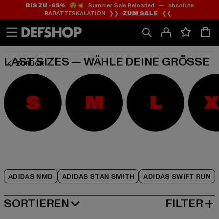
BIS ZU -65%
😲💥 Summer Sale Reloaded — absolute
Zum
Zum
Zum
RABATTESKALATION ❯❯
ZUM SALE
❮❮
Inhalt
Fußzeile
Produktraster
springen
springen
springen
LAST SIZES — WÄHLE DEINE GRÖSSE
ZURÜCK
ADIDAS NMD
ADIDAS STAN SMITH
ADIDAS SWIFT RUN
SORTIEREN
FILTER
BELIEBTESTE