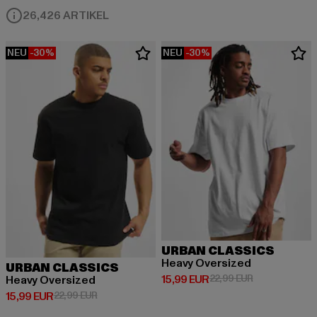
26,426 ARTIKEL
NEU
-30%
NEU
-30%
URBAN CLASSICS
Heavy Oversized
URBAN CLASSICS
Derzeitiger Preis: 15,99 EUR
Aktionspreis: 
15,99 EUR
22,99 EUR
Heavy Oversized
Derzeitiger Preis: 15,99 EUR
Aktionspreis: 22,99 EUR
15,99 EUR
22,99 EUR