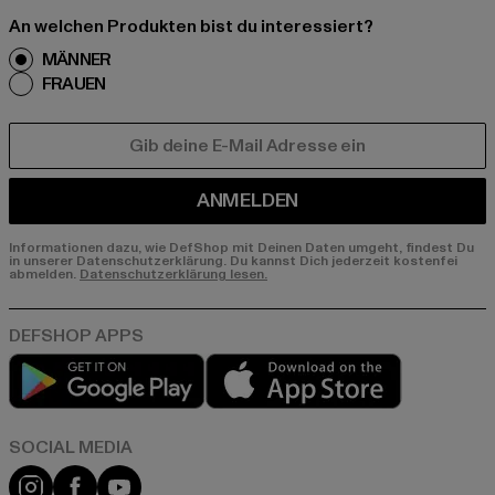
An welchen Produkten bist du interessiert?
MÄNNER
FRAUEN
E-MAIL
ANMELDEN
Informationen dazu, wie DefShop mit Deinen Daten umgeht, findest Du
in unserer Datenschutzerklärung. Du kannst Dich jederzeit kostenfei
abmelden.
Datenschutzerklärung lesen.
Play market
App store
Instagram
Facebook
YouTube