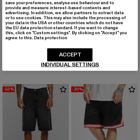
save your preferences, analyse use behaviour and to
provide and measure interest-based contents and
advertising. In addition, we allow partners to extract data
or to use cookies. This may also include the processing of
your data in the USA or other countries which do not have
the EU data protection standard. If you want to change
this, click on "Custom settings". By clicking on "Accept" you
agree to this.
Data protection
URBAN CLASSICS
Tall
URBAN CLASSICS
Derzeitiger Preis: 12,99 EUR
Aktionspreis: 19,99 EUR
12,99 EUR
19,99 EUR
ACCEPT
Blank
INDIVIDUAL SETTINGS
Derzeitiger Preis: 29,99 EUR
Aktionspreis:
29,99 EUR
49,99 EUR
-50%
-30%