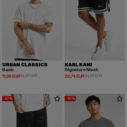
URBAN CLASSICS
KARL KANI
Basic
Signature Mesh
Derzeitiger Preis: 11,99 EUR
Aktionspreis: 14,99 EUR
Derzeitiger Preis: 22,74 EUR
Aktionspreis: 
11,99 EUR
14,99 EUR
22,74 EUR
34,99 EUR
-47%
-30%