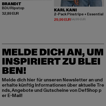
BRANDIT
BDU Ripstop
KARL KANI
Derzeitiger Preis: 32,89 EUR
32,89 EUR
2-Pack Pinstripe + Essential
Derzeitiger Preis: 29,99 EUR
Aktionspreis:
29,99 EUR
54,99 EUR
MELDE DICH AN, UM
INSPIRIERT ZU BLEI
BEN!
Melde dich hier für unseren Newsletter an und
erhalte künftig Informationen über aktuelle Tre
nds, Angebote und Gutscheine von DefShop p
er E-Mail!