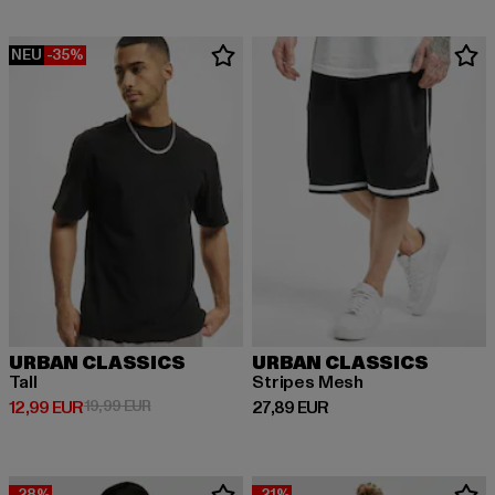
NEU
-35%
URBAN CLASSICS
URBAN CLASSICS
Tall
Stripes Mesh
Derzeitiger Preis: 12,99 EUR
Aktionspreis: 19,99 EUR
Derzeitiger Preis: 27,89 EUR
12,99 EUR
19,99 EUR
27,89 EUR
-28%
-21%