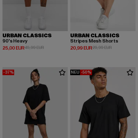
URBAN CLASSICS
URBAN CLASSICS
90's Heavy
Stripes Mesh Shorts
Derzeitiger Preis: 25,00 EUR
Aktionspreis: 49,99 EUR
Derzeitiger Preis: 20,99 EUR
Aktionspreis:
25,00 EUR
49,99 EUR
20,99 EUR
29,99 EUR
-37%
NEU
-50%