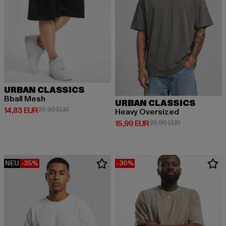
URBAN CLASSICS
Bball Mesh
URBAN CLASSICS
Derzeitiger Preis: 14,83 EUR
Aktionspreis: 27,99 EUR
14,83 EUR
27,99 EUR
Heavy Oversized
Derzeitiger Preis: 15,99 EUR
Aktionspreis: 
15,99 EUR
22,99 EUR
NEU
-35%
-30%