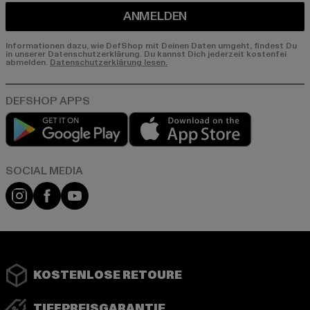
ANMELDEN
Informationen dazu, wie DefShop mit Deinen Daten umgeht, findest Du
in unserer Datenschutzerklärung. Du kannst Dich jederzeit kostenfei
abmelden.
Datenschutzerklärung lesen.
Play market
App store
Instagram
Facebook
YouTube
KOSTENLOSE RETOURE
TIEFPREISGARANTIE