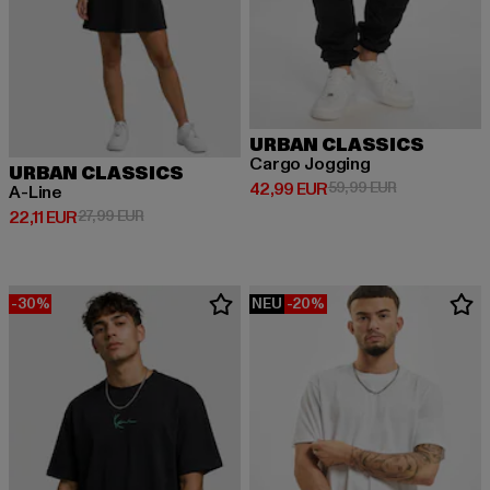
URBAN CLASSICS
Cargo Jogging
URBAN CLASSICS
Derzeitiger Preis: 42,99 EUR
Aktionspreis:
42,99 EUR
59,99 EUR
A-Line
Derzeitiger Preis: 22,11 EUR
Aktionspreis: 27,99 EUR
22,11 EUR
27,99 EUR
-30%
NEU
-20%