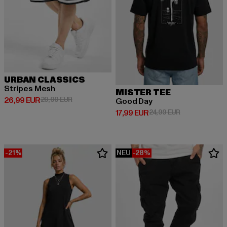
URBAN CLASSICS
Stripes Mesh
MISTER TEE
Derzeitiger Preis: 26,99 EUR
Aktionspreis: 29,99 EUR
26,99 EUR
29,99 EUR
Good Day
Derzeitiger Preis: 17,99 EUR
Aktionspreis: 
17,99 EUR
24,99 EUR
-21%
NEU
-28%