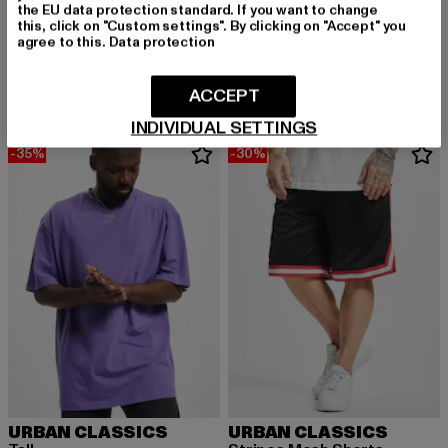
URBAN CLASSICS
the EU data protection standard. If you want to change
Heavy Oversized
this, click on "Custom settings". By clicking on "Accept" you
URBAN CLASSICS
agree to this.
Data protection
Derzeitiger Preis: 15,99 EUR
Aktionspreis: 
15,99 EUR
22,99 EUR
Tall
Derzeitiger Preis: 12,99 EUR
Aktionspreis: 19,99 EUR
12,99 EUR
19,99 EUR
ACCEPT
INDIVIDUAL SETTINGS
-35%
-30%
URBAN CLASSICS
URBAN CLASSICS