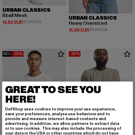
URBAN CLASSICS
Bball Mesh
URBAN CLASSICS
Derzeitiger Preis: 14,83 EUR
Aktionspreis: 27,99 EUR
14,83 EUR
27,99 EUR
Heavy Oversized
Derzeitiger Preis: 15,99 EUR
Aktionspreis: 
15,99 EUR
22,99 EUR
NEU
-35%
-30%
GREAT TO SEE YOU
HERE!
DefShop uses cookies to improve your use experience,
save your preferences, analyse use behaviour and to
provide and measure interest-based contents and
advertising. In addition, we allow partners to extract data
or to use cookies. This may also include the processing of
your data in the USA or other countries which do not have