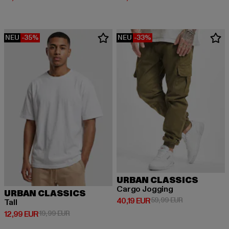
NEU
-35%
NEU
-33%
URBAN CLASSICS
Cargo Jogging
URBAN CLASSICS
Derzeitiger Preis: 40,19 EUR
Aktionspreis: 
40,19 EUR
59,99 EUR
Tall
Derzeitiger Preis: 12,99 EUR
Aktionspreis: 19,99 EUR
12,99 EUR
19,99 EUR