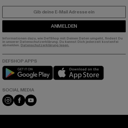
E-MAIL
ANMELDEN
Informationen dazu, wie DefShop mit Deinen Daten umgeht, findest Du
in unserer Datenschutzerklärung. Du kannst Dich jederzeit kostenfei
abmelden.
Datenschutzerklärung lesen.
Play market
App store
Instagram
Facebook
YouTube