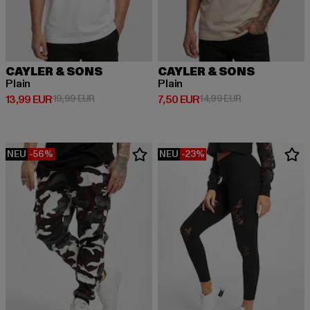
CAYLER & SONS
CAYLER & SONS
Plain
Plain
Derzeitiger Preis: 13,99 EUR
Aktionspreis: 19,99 EUR
Derzeitiger Preis: 7,50 EUR
Aktionspreis: 14
13,99 EUR
19,99 EUR
7,50 EUR
14,99 EUR
NEU
-56%
NEU
-23%