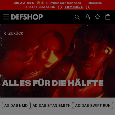
BIS ZU -65%
😲💥 Summer Sale Reloaded — absolute
Zum
Zum
Zum
RABATTESKALATION ❯❯
ZUM SALE
❮❮
Inhalt
Fußzeile
Produktraster
springen
springen
springen
ZURÜCK
ADIDAS NMD
ADIDAS STAN SMITH
ADIDAS SWIFT RUN