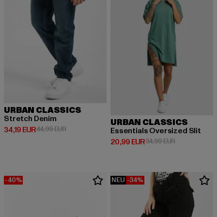
URBAN CLASSICS
Stretch Denim
URBAN CLASSICS
Derzeitiger Preis: 34,19 EUR
Aktionspreis: 44,99 EUR
34,19 EUR
44,99 EUR
Essentials Oversized Slit
Derzeitiger Preis: 20,99 EUR
Aktionspreis:
20,99 EUR
34,99 EUR
-40%
NEU
-34%