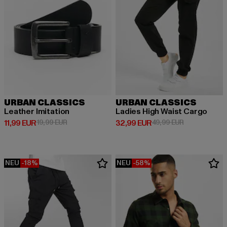
URBAN CLASSICS
URBAN CLASSICS
Leather Imitation
Ladies High Waist Cargo
Derzeitiger Preis: 11,99 EUR
Aktionspreis: 19,99 EUR
Derzeitiger Preis: 32,99 EUR
Aktionspreis:
11,99 EUR
19,99 EUR
32,99 EUR
49,99 EUR
NEU
-18%
NEU
-58%