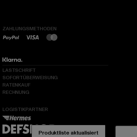
ZAHLUNGSMETHODEN
LASTSCHRIFT
SOFORTÜBERWEISUNG
RATENKAUF
RECHNUNG
LOGISTIKPARTNER