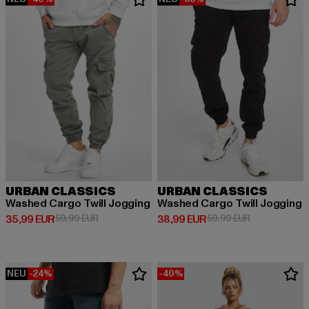
URBAN CLASSICS
URBAN CLASSICS
Washed Cargo Twill Jogging
Washed Cargo Twill Jogging
Derzeitiger Preis: 35,99 EUR
Aktionspreis: 59,99 EUR
Derzeitiger Preis: 38,99 EUR
Aktionspreis:
35,99 EUR
59,99 EUR
38,99 EUR
59,99 EUR
NEU
-24%
-40%