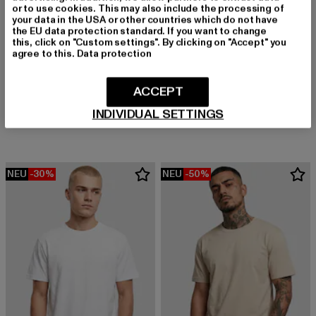
or to use cookies. This may also include the processing of
your data in the USA or other countries which do not have
the EU data protection standard. If you want to change
this, click on "Custom settings". By clicking on "Accept" you
agree to this.
Data protection
URBAN CLASSICS
Laces
URBAN CLASSICS
ACCEPT
Derzeitiger Preis: 17,09 EUR
Aktionspreis: 29,99 EUR
17,09 EUR
29,99 EUR
Ladies Cropped Rib
INDIVIDUAL SETTINGS
Derzeitiger Preis: 10,00 EUR
Aktionspreis: 
10,00 EUR
19,99 EUR
NEU
-30%
NEU
-50%