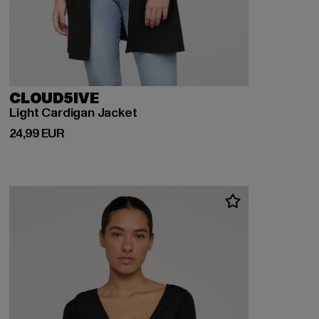
CLOUD5IVE
Light Cardigan Jacket
Derzeitiger Preis: 24,99 EUR
24,99 EUR