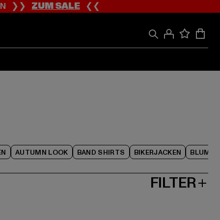
ION ❯❯
ZUM SALE
❮❮
EN
AUTUMN LOOK
BAND SHIRTS
BIKERJACKEN
BLUME
FILTER