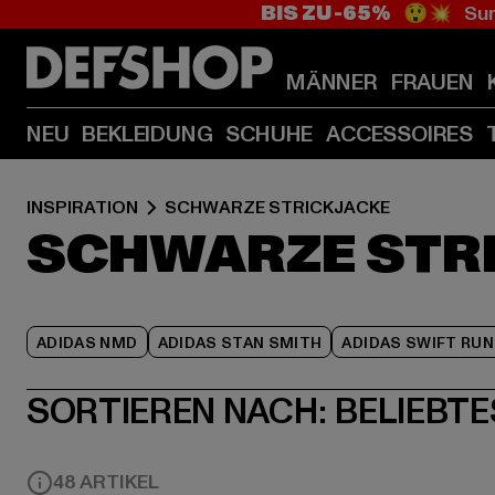
BIS ZU -65%
😲💥 Sum
MÄNNER
FRAUEN
NEU
BEKLEIDUNG
SCHUHE
ACCESSOIRES
INSPIRATION
SCHWARZE STRICKJACKE
SCHWARZE STR
ADIDAS NMD
ADIDAS STAN SMITH
ADIDAS SWIFT RUN
SORTIEREN NACH:
BELIEBTE
48 ARTIKEL