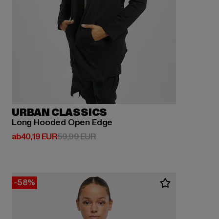
URBAN CLASSICS
Long Hooded Open Edge
Derzeitiger Preis: ab 40,19 EUR
Aktionspreis: 59,99 EUR
ab
40,19 EUR
59,99 EUR
-58%