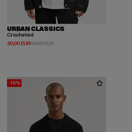
URBAN CLASSICS
Crocheted
Derzeitiger Preis: 30,00 EUR
Aktionspreis: 59,99 EUR
30,00 EUR
59,99 EUR
-15%