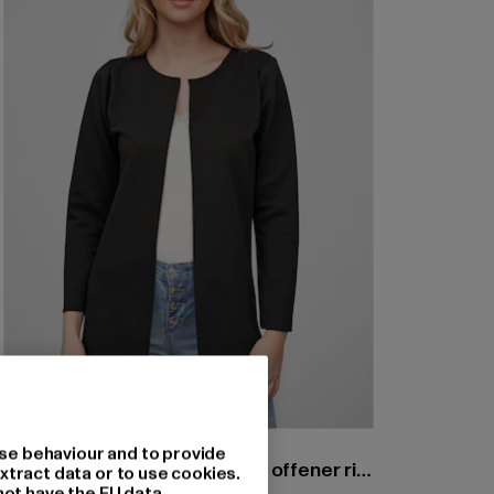
CLOUD5IVE
se behaviour and to provide
Cloud5ive Damen Strickjacke offener ribbed Cardigan
xtract data or to use cookies.
not have the EU data