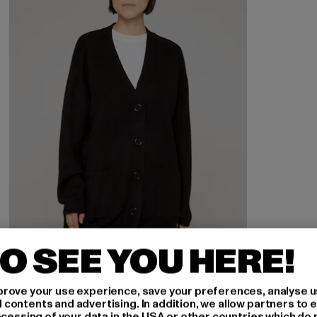
O SEE YOU HERE!
URBAN CLASSICS
rove your use experience, save your preferences, analyse u
Ladies Chunky Fluffy Knit
ontents and advertising. In addition, we allow partners to e
ocessing of your data in the USA or other countries which do 