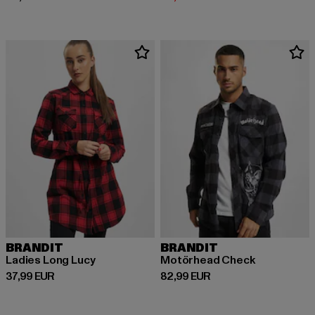
BRANDIT
BRANDIT
Ladies Long Lucy
Motörhead Check
Derzeitiger Preis: 37,99 EUR
Derzeitiger Preis: 82,99 EUR
37,99 EUR
82,99 EUR