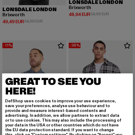
LONSDALE LONDON
Brixworth
LONSDALE LONDON
Derzeitiger Preis: 48,94 EUR
Aktionspreis:
48,94 EUR
54,99 EUR
Brixworth
Derzeitiger Preis: 49,49 EUR
Aktionspreis: 54,99 EUR
49,49 EUR
54,99 EUR
-11%
-38%
GREAT TO SEE YOU
HERE!
DefShop uses cookies to improve your use experience,
save your preferences, analyse use behaviour and to
provide and measure interest-based contents and
advertising. In addition, we allow partners to extract data
or to use cookies. This may also include the processing of
your data in the USA or other countries which do not have
URBAN CLASSICS
the EU data protection standard. If you want to change
Padded Checked
this, click on "Custom settings". By clicking on "Accept" you