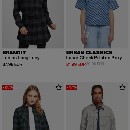
BRANDIT
URBAN CLASSICS
Ladies Long Lucy
Laser Check Printed Boxy
Derzeitiger Preis: 37,99 EUR
Derzeitiger Preis: 21,99 EUR
Aktionspreis: 
37,99 EUR
21,99 EUR
39,99 EUR
-23%
-47%