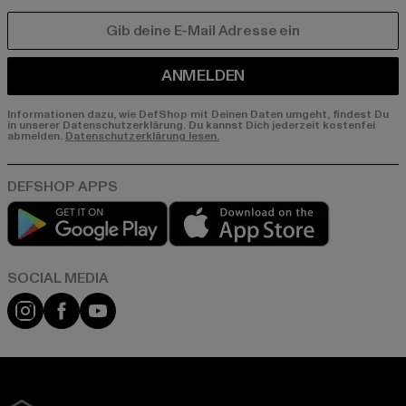
E-MAIL
ANMELDEN
Informationen dazu, wie DefShop mit Deinen Daten umgeht, findest Du
in unserer Datenschutzerklärung. Du kannst Dich jederzeit kostenfei
abmelden.
Datenschutzerklärung lesen.
Play market
App store
Instagram
Facebook
YouTube