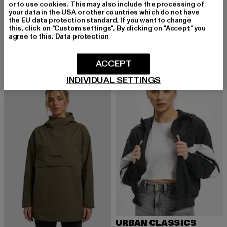
or to use cookies. This may also include the processing of
your data in the USA or other countries which do not have
the EU data protection standard. If you want to change
BRANDIT
LONSDALE LONDON
this, click on "Custom settings". By clicking on "Accept" you
Ladies Britannia
Alnwick
agree to this.
Data protection
Derzeitiger Preis: 64,59 EUR
Aktionspreis: 84,99 EUR
Derzeitiger Preis: 49,49 EUR
Aktionspreis:
64,59 EUR
84,99 EUR
49,49 EUR
54,99 EUR
ACCEPT
INDIVIDUAL SETTINGS
-35%
NEU
-20%
URBAN CLASSICS