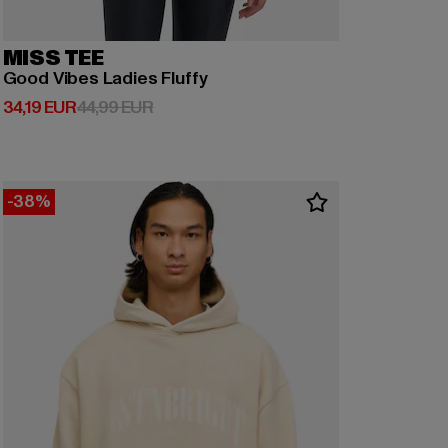
MISS TEE
Good Vibes Ladies Fluffy
Derzeitiger Preis: 34,19 EUR
Aktionspreis: 44,99 EUR
34,19 EUR
44,99 EUR
-38%