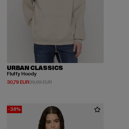
URBAN CLASSICS
Fluffy Hoody
Derzeitiger Preis: 30,79 EUR
Aktionspreis: 39,99 EUR
30,79 EUR
39,99 EUR
-38%