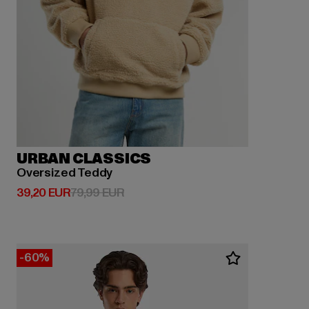
URBAN CLASSICS
Oversized Teddy
Derzeitiger Preis: 39,20 EUR
Aktionspreis: 79,99 EUR
39,20 EUR
79,99 EUR
-60%