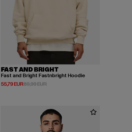
FAST AND BRIGHT
Fast and Bright Fastnbright Hoodie
Derzeitiger Preis: 55,79 EUR
Aktionspreis: 89,99 EUR
55,79 EUR
89,99 EUR