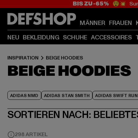
BIS ZU -65%
😲💥 Sum
MÄNNER
FRAUEN
NEU
BEKLEIDUNG
SCHUHE
ACCESSOIRES
INSPIRATION
BEIGE HOODIES
BEIGE HOODIES
ADIDAS NMD
ADIDAS STAN SMITH
ADIDAS SWIFT RUN
SORTIEREN NACH:
BELIEBTE
298 ARTIKEL