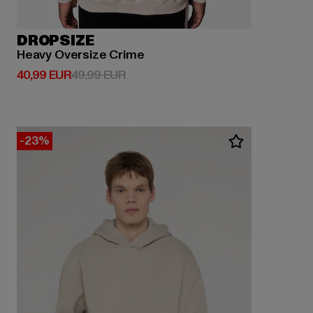
DROPSIZE
Heavy Oversize Crime
Derzeitiger Preis: 40,99 EUR
Aktionspreis: 49,99 EUR
40,99 EUR
49,99 EUR
-23%