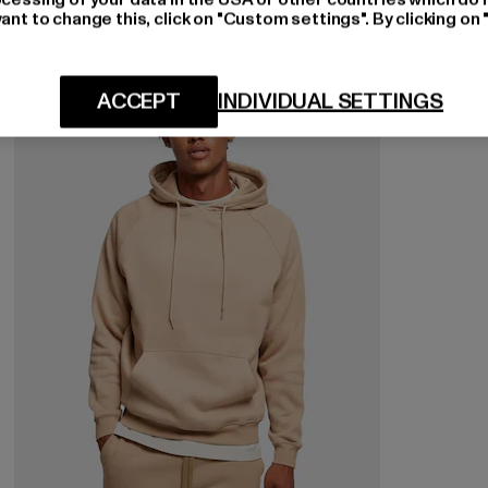
ant to change this, click on "Custom settings". By clicking on 
-45%
ACCEPT
INDIVIDUAL SETTINGS