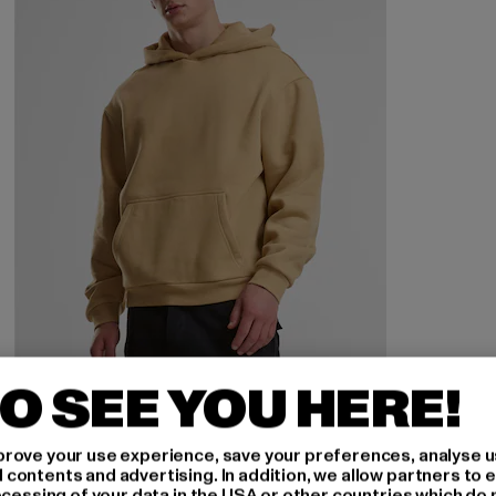
O SEE YOU HERE!
URBAN CLASSICS
Fluffy
rove your use experience, save your preferences, analyse u
Derzeitiger Preis: 28,99 EUR
Aktionspreis: 49,99 EUR
28,99 EUR
49,99 EUR
ontents and advertising. In addition, we allow partners to e
ocessing of your data in the USA or other countries which do 