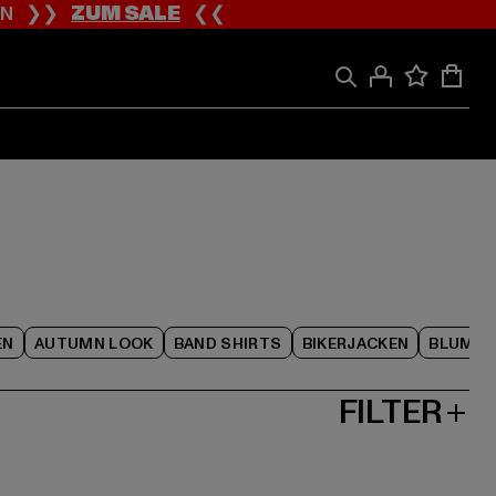
ION ❯❯
ZUM SALE
❮❮
EN
AUTUMN LOOK
BAND SHIRTS
BIKERJACKEN
BLUME
FILTER