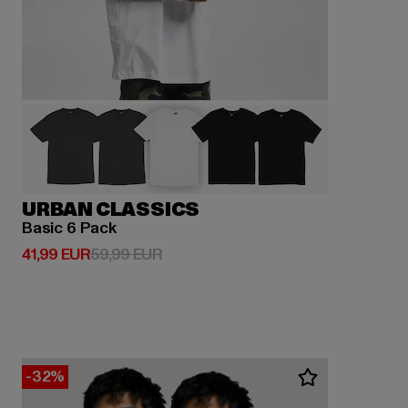
URBAN CLASSICS
Basic 6 Pack
Derzeitiger Preis: 41,99 EUR
Aktionspreis: 59,99 EUR
41,99 EUR
59,99 EUR
-32%