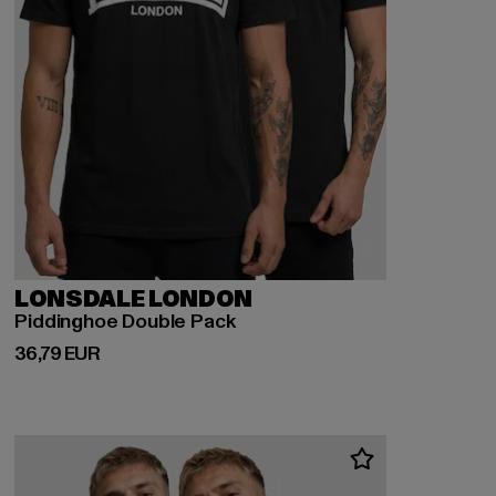
LONSDALE LONDON
Piddinghoe Double Pack
Derzeitiger Preis: 36,79 EUR
36,79 EUR