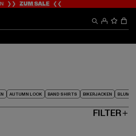
ION ❯❯
ZUM SALE
❮❮
EN
AUTUMN LOOK
BAND SHIRTS
BIKERJACKEN
BLUME
FILTER