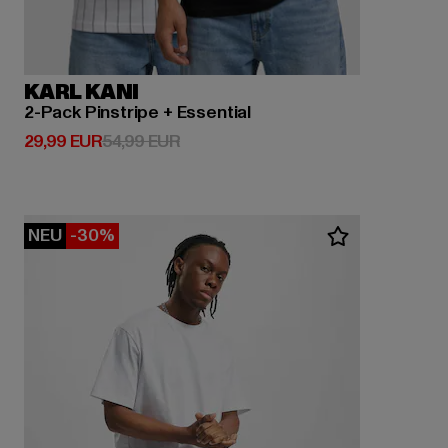
KARL KANI
2-Pack Pinstripe + Essential
Derzeitiger Preis: 29,99 EUR
Aktionspreis: 54,99 EUR
29,99 EUR
54,99 EUR
NEU
-30%