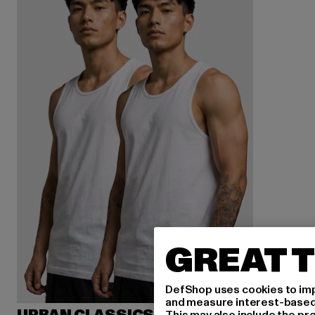
GREAT T
DefShop uses cookies to imp
and measure interest-based c
This may also include the pr