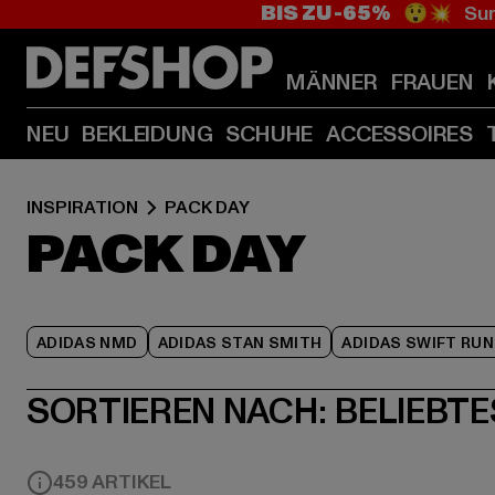
BIS ZU -65%
😲💥 Sum
MÄNNER
FRAUEN
NEU
BEKLEIDUNG
SCHUHE
ACCESSOIRES
INSPIRATION
PACK DAY
PACK DAY
ADIDAS NMD
ADIDAS STAN SMITH
ADIDAS SWIFT RUN
SORTIEREN NACH:
BELIEBTE
459 ARTIKEL