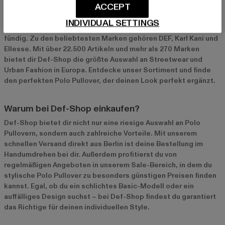
ACCEPT
Bei
Def-Shop
findest du eine große Auswahl an Polo Pullovern
für Herren und Damen. Egal, ob du nach einem klassischen,
INDIVIDUAL SETTINGS
sportlichen oder modernen Modell suchst – bei uns wirst du
fündig. Zu den beliebtesten Marken gehören
DEF
,
Karl Kani
und
Ellesse
. Mit über 22.500 Artikeln und mehr als 270 Marken
bietet dir Def-Shop die größte Auswahl an Streetwear und
Urban Fashion in Europa. Entdecke unser Sortiment und finde
den perfekten Polo Pullover, der deinen Look perfekt ergänzt.
Warum bei Def-Shop einkaufen?
Def-Shop bietet dir nicht nur eine riesige Auswahl an Polo
Pullovern, sondern auch zahlreiche Vorteile. Mit unserem
schnellen Versand direkt aus Berlin ist deine Bestellung im
Handumdrehen bei dir. Außerdem profitierst du von
regelmäßigen Angeboten in unserem
Sale-Bereich
, in dem du
stylische Polo Pullover zu besonders günstigen Preisen finden
kannst. Egal, ob du ein schlichtes Basic-Modell oder ein
auffälliges Design suchst – bei Def-Shop findest du garantiert
das Richtige für deinen individuellen Style.