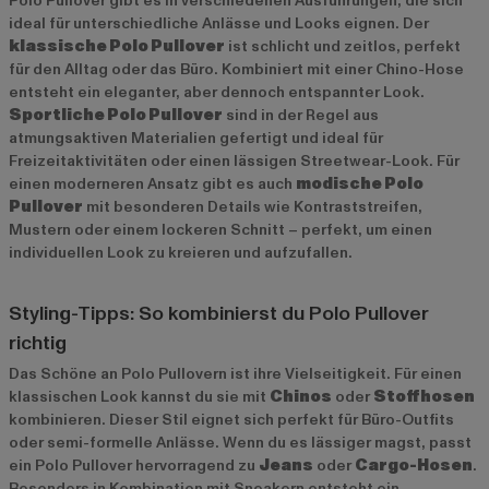
Polo Pullover gibt es in verschiedenen Ausführungen, die sich
ideal für unterschiedliche Anlässe und Looks eignen. Der
klassische Polo Pullover
ist schlicht und zeitlos, perfekt
für den Alltag oder das Büro. Kombiniert mit einer Chino-Hose
entsteht ein eleganter, aber dennoch entspannter Look.
Sportliche Polo Pullover
sind in der Regel aus
atmungsaktiven Materialien gefertigt und ideal für
Freizeitaktivitäten oder einen lässigen Streetwear-Look. Für
einen moderneren Ansatz gibt es auch
modische Polo
Pullover
mit besonderen Details wie Kontraststreifen,
Mustern oder einem lockeren Schnitt – perfekt, um einen
individuellen Look zu kreieren und aufzufallen.
Styling-Tipps: So kombinierst du Polo Pullover
richtig
Das Schöne an Polo Pullovern ist ihre Vielseitigkeit. Für einen
klassischen Look kannst du sie mit
Chinos
oder
Stoffhosen
kombinieren. Dieser Stil eignet sich perfekt für Büro-Outfits
oder semi-formelle Anlässe. Wenn du es lässiger magst, passt
ein Polo Pullover hervorragend zu
Jeans
oder
Cargo-Hosen
.
Besonders in Kombination mit Sneakern entsteht ein