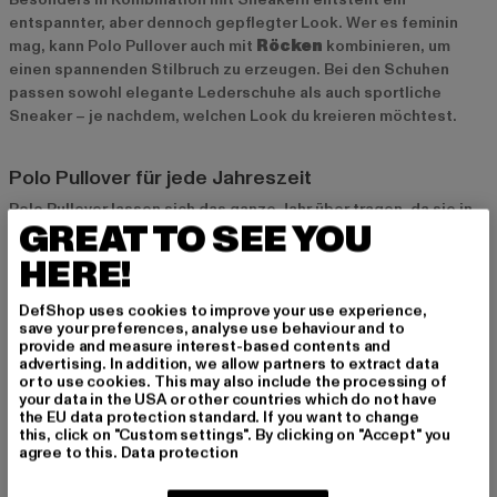
entspannter, aber dennoch gepflegter Look. Wer es feminin
mag, kann Polo Pullover auch mit
Röcken
kombinieren, um
einen spannenden Stilbruch zu erzeugen. Bei den Schuhen
passen sowohl elegante Lederschuhe als auch sportliche
Sneaker – je nachdem, welchen Look du kreieren möchtest.
Polo Pullover für jede Jahreszeit
Polo Pullover lassen sich das ganze Jahr über tragen, da sie in
GREAT TO SEE YOU
unterschiedlichen Materialien und Schnitten erhältlich sind. Für
den Frühling und Sommer eignen sich Polo Pullover aus
HERE!
leichter Baumwolle
oder
Baumwoll-Mischgewebe
, die
atmungsaktiv sind und dich auch an wärmeren Tagen angenehm
DefShop uses cookies to improve your use experience,
kühl halten. Im Herbst und Winter bieten Polo Pullover aus
save your preferences, analyse use behaviour and to
provide and measure interest-based contents and
Wolle
oder
Kaschmir
die nötige Wärme und sehen dabei
advertising. In addition, we allow partners to extract data
besonders edel aus. Dank ihrer Vielseitigkeit kannst du Polo
or to use cookies. This may also include the processing of
Pullover zu jeder Jahreszeit in deine Garderobe integrieren und
your data in the USA or other countries which do not have
the EU data protection standard. If you want to change
immer stilvoll gekleidet sein.
this, click on "Custom settings". By clicking on "Accept" you
agree to this.
Data protection
Polo Pullover bei Def-Shop