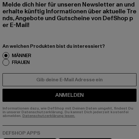
Melde dich hier für unseren Newsletter an und
erhalte künftig Informationen über aktuelle Tre
nds, Angebote und Gutscheine von DefShop p
er E-Mail!
An welchen Produkten bist du interessiert?
MÄNNER
FRAUEN
E-MAIL
ANMELDEN
Informationen dazu, wie DefShop mit Deinen Daten umgeht, findest Du
in unserer Datenschutzerklärung. Du kannst Dich jederzeit kostenfei
abmelden.
Datenschutzerklärung lesen.