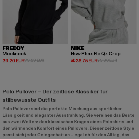
FREDDY
NIKE
Mockneck
Nsw Phnx Flc Qz Crop
Derzeitiger Preis: 39,20 EUR
Aktionspreis: 79,99 EUR
Derzeitiger Preis: ab 36,75 EUR
Aktionsprei
39,20 EUR
79,99 EUR
ab
36,75 EUR
79,90 EUR
Polo Pullover – Der zeitlose Klassiker für
stilbewusste Outfits
Polo Pullover sind die perfekte Mischung aus sportlicher
Lässigkeit und eleganter Ausstrahlung. Sie vereinen das Beste
aus zwei Welten: den klassischen Kragen eines Poloshirts und
den wärmenden Komfort eines Pullovers. Dieser zeitlose Style
passt sich jeder Gelegenheit an – egal ob für den Alltag, das