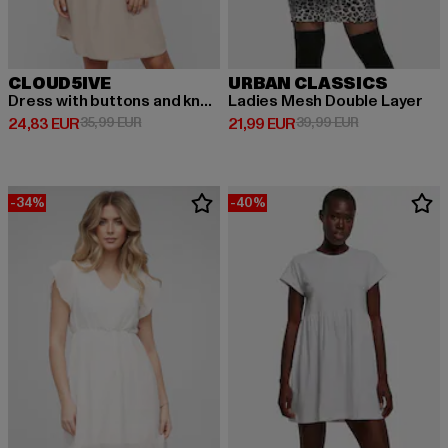
CLOUD5IVE
URBAN CLASSICS
Dress with buttons and knot details
Ladies Mesh Double Layer
Derzeitiger Preis: 24,83 EUR
Aktionspreis: 35,99 EUR
Derzeitiger Preis: 21,99 EUR
Aktionspreis: 
24,83 EUR
35,99 EUR
21,99 EUR
39,99 EUR
-34%
-40%