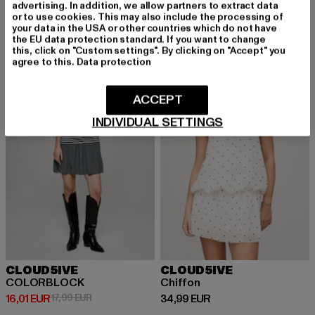
Derzeitiger Preis: 24,84 EUR
24,84 EUR
34,99 EUR
advertising. In addition, we allow partners to extract data
or to use cookies. This may also include the processing of
your data in the USA or other countries which do not have
the EU data protection standard. If you want to change
this, click on "Custom settings". By clicking on "Accept" you
-11%
NEU
agree to this.
Data protection
ACCEPT
INDIVIDUAL SETTINGS
CLOUD5IVE
CLOUD5IVE
COLORBLOCK
Chiffon
Derzeitiger Preis: 16,01 EUR
Aktionspreis: 17,99 EUR
Derzeitiger Preis: 34,99 EUR
16,01 EUR
17,99 EUR
34,99 EUR