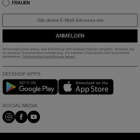
FRAUEN
E-MAIL
ANMELDEN
Informationen dazu, wie DefShop mit Deinen Daten umgeht, findest Du
in unserer Datenschutzerklärung. Du kannst Dich jederzeit kostenfei
abmelden.
Datenschutzerklärung lesen.
Play market
App store
Instagram
Facebook
YouTube