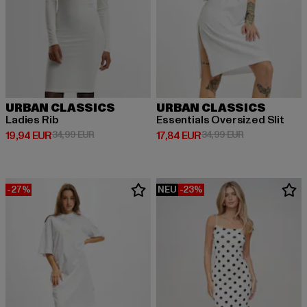
URBAN CLASSICS
URBAN CLASSICS
Ladies Rib
Essentials Oversized Slit
Derzeitiger Preis: 19,94 EUR
Aktionspreis: 34,99 EUR
Derzeitiger Preis: 17,84 EUR
Aktionspreis: 
19,94 EUR
34,99 EUR
17,84 EUR
34,99 EUR
-27%
NEU
-23%