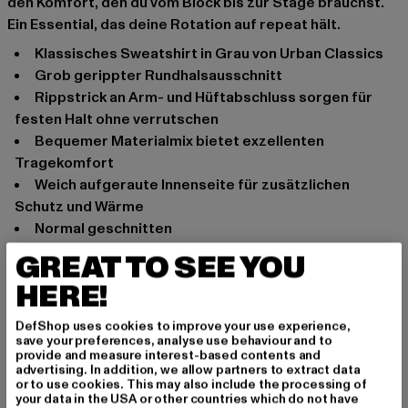
den Komfort, den du vom Block bis zur Stage brauchst.
Ein Essential, das deine Rotation auf repeat hält.
Klassisches Sweatshirt in Grau von Urban Classics
Grob gerippter Rundhalsausschnitt
Rippstrick an Arm- und Hüftabschluss sorgen für
festen Halt ohne verrutschen
Bequemer Materialmix bietet exzellenten
Tragekomfort
Weich aufgeraute Innenseite für zusätzlichen
Schutz und Wärme
Normal geschnitten
Anlass: Alltag, Freizeit, Casual, Basic
GREAT TO SEE YOU
Ausschnitt: Rundhals
HERE!
Ärmelart: Langarm
Schnitt: Regular-Fit
DefShop uses cookies to improve your use experience,
save your preferences, analyse use behaviour and to
Marke: Urban Classics
provide and measure interest-based contents and
Kat.: Pullover
advertising. In addition, we allow partners to extract data
or to use cookies. This may also include the processing of
Farbe: grau
your data in the USA or other countries which do not have