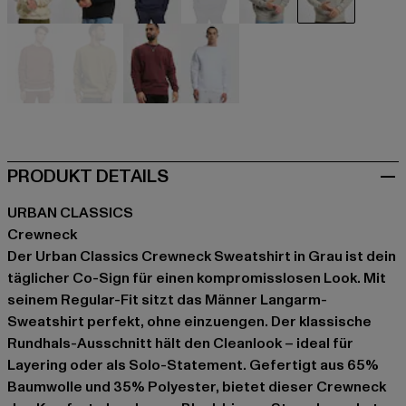
beige
schwarz
blau
blau
grau
grau
bunt
olive
rot
weiß
PRODUKT DETAILS
URBAN CLASSICS
Crewneck
Der Urban Classics Crewneck Sweatshirt in Grau ist dein
täglicher Co-Sign für einen kompromisslosen Look. Mit
seinem Regular-Fit sitzt das Männer Langarm-
Sweatshirt perfekt, ohne einzuengen. Der klassische
Rundhals-Ausschnitt hält den Cleanlook – ideal für
Layering oder als Solo-Statement. Gefertigt aus 65%
Baumwolle und 35% Polyester, bietet dieser Crewneck