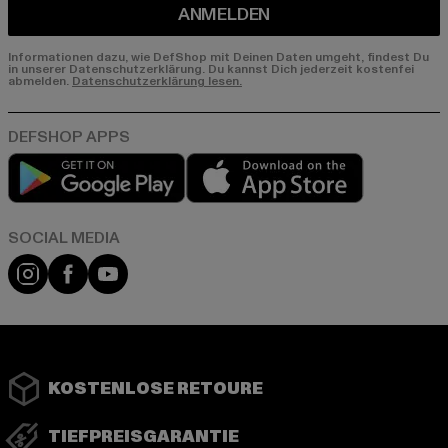
ANMELDEN
Informationen dazu, wie DefShop mit Deinen Daten umgeht, findest Du
in unserer Datenschutzerklärung. Du kannst Dich jederzeit kostenfei
abmelden.
Datenschutzerklärung lesen.
Play market
App store
Instagram
Facebook
YouTube
KOSTENLOSE RETOURE
TIEFPREISGARANTIE