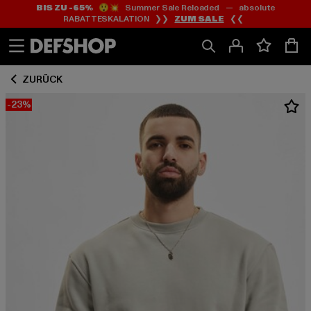
BIS ZU -65%
😲💥 Summer Sale Reloaded — absolute
Zum
Zum
RABATTESKALATION ❯❯
ZUM SALE
❮❮
Inhalt
Fußzeile
springen
springen
ZURÜCK
-23%