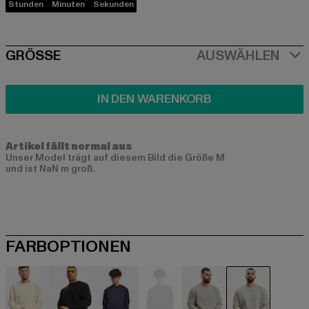
Stunden
Minuten
Sekunden
SIZE
GRÖSSE
AUSWÄHLEN
IN DEN WARENKORB
Artikel fällt normal aus
Unser Model trägt auf diesem Bild die Größe M
und ist NaN m groß.
FARBOPTIONEN