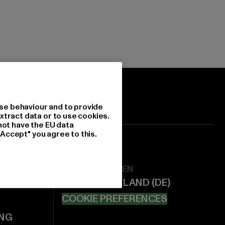
se behaviour and to provide
xtract data or to use cookies.
not have the EU data
"Accept" you agree to this.
EINSTELLUNGEN
COOKIE PREFERENCES
NG