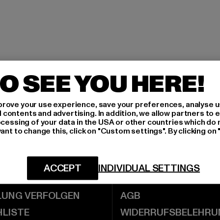
O SEE YOU HERE!
REISGARANTIE
SICHERE BEZAHLUNG
rove your use experience, save your preferences, analyse u
ontents and advertising. In addition, we allow partners to e
ocessing of your data in the USA or other countries which do 
ant to change this, click on "Custom settings". By clicking on 
KONTO
DEFSHOP
ACCEPT
INDIVIDUAL SETTINGS
UNDENKONTO
ÜBER UNS
LUNG VERFOLGEN
AGB
LISTE
WIDERRUFSBELEHRU