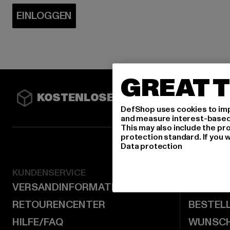
EINLOGGEN
GREAT T
KOSTENLOSE RETOURE
TIEFP
DefShop uses cookies to imp
and measure interest-based c
This may also include the pr
protection standard. If you w
Data protection
KUNDENSERVICE
KUNDEN
VERSANDINFORMATIONEN
MEIN K
RETOURENCENTER
BESTEL
HILFE/FAQ
WUNSCH