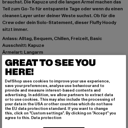
brauchst. Die Kapuze und die langen Ärmel machen das
Teil zum Go-To für entspannte Tage oder wenn du einen
cleanen Layer unter deiner Weste suchst. Ob für die
Crew oder dein Solo-Statement, dieser Fluffy Hoody
sitzt immer.
Anlass: Alltag, Bequem, Chillen, Freizeit, Basic
Ausschnitt: Kapuze
Ärmelart: Langarm
Schnitt: Normal
GREAT TO SEE YOU
Marke: Urban Classics
HERE!
Kat.: Hoodies
Farbe: violet
DefShop uses cookies to improve your use experience,
save your preferences, analyse use behaviour and to
Hersteller Farbe: plumpurple
provide and measure interest-based contents and
Materialzusammensetzung: 70% Baumwolle, 30%
advertising. In addition, we allow partners to extract data
or to use cookies. This may also include the processing of
Polyester
your data in the USA or other countries which do not have
Art.Nr: TB6750-18329
the EU data protection standard. If you want to change
this, click on "Custom settings". By clicking on "Accept" you
agree to this.
Data protection
Hersteller: TB International GmbH |
info@tbint.de
Dr.-Robert-Murjahn-Straße 7 | 64372 Ober-Ramstadt |