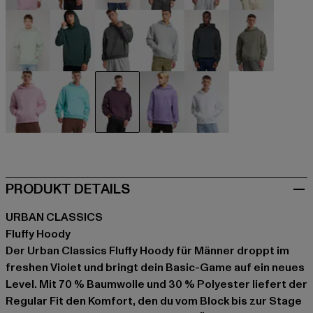
beige
beige
beige
schwarz
blau
braun
grün
grün
grau
grau
grau
olive
rosa
türkis
violet
violet
weiß
PRODUKT DETAILS
URBAN CLASSICS
Fluffy Hoody
Der Urban Classics Fluffy Hoody für Männer droppt im
freshen Violet und bringt dein Basic-Game auf ein neues
Level. Mit 70 % Baumwolle und 30 % Polyester liefert der
Regular Fit den Komfort, den du vom Block bis zur Stage