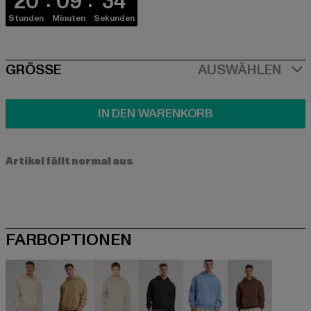
20
09
33
Stunden
Minuten
Sekunden
SIZE
GRÖSSE
AUSWÄHLEN
IN DEN WARENKORB
Artikel fällt normal aus
FARBOPTIONEN