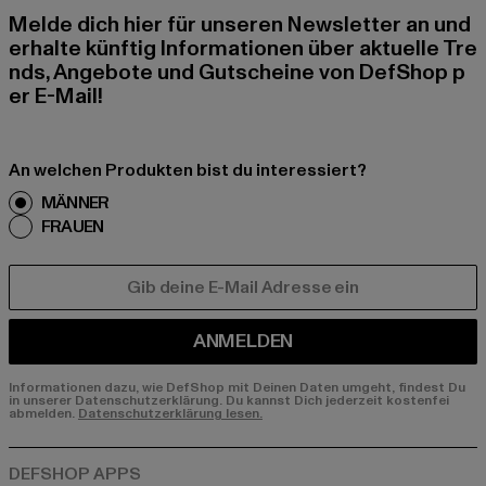
Melde dich hier für unseren Newsletter an und
erhalte künftig Informationen über aktuelle Tre
nds, Angebote und Gutscheine von DefShop p
er E-Mail!
An welchen Produkten bist du interessiert?
MÄNNER
FRAUEN
E-MAIL
ANMELDEN
Informationen dazu, wie DefShop mit Deinen Daten umgeht, findest Du
in unserer Datenschutzerklärung. Du kannst Dich jederzeit kostenfei
abmelden.
Datenschutzerklärung lesen.