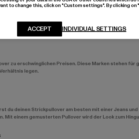
ant to change this, click on "Custom settings". By clicking on 
net und robust
ACCEPT
INDIVIDUAL SETTINGS
tt
und
Alpha Industries
die richtige Wahl. Diese Strickpullo
s
lover zu erschwinglichen Preisen. Diese Marken stehen für
Verhältnis legen.
rst du deinen Strickpullover am besten mit einer Jeans un
n. Mit einem gemusterten Pullover wird der Look zum Hingu
s