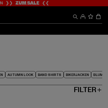
ION ❯❯
ZUM SALE
❮❮
EN
AUTUMN LOOK
BAND SHIRTS
BIKERJACKEN
BLUME
FILTER