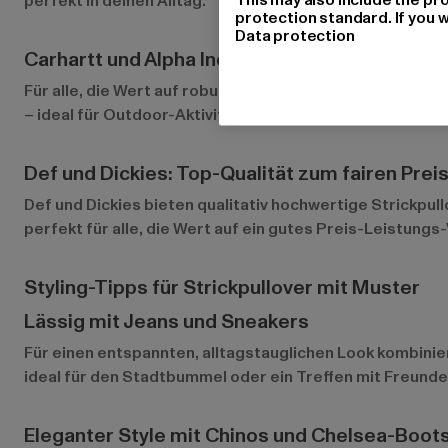
perfekt in deinen Alltag.
protection standard. If you w
Data protection
Carhartt und Alpha Industries: Outdoor-geeig
Für alle, die Wert auf robuste Qualität legen, sind
Carhar
– ideal für Outdoor-Aktivitäten und Abenteuer.
Def und Dickies: Top-Qualität zum fairen Prei
Def
und
Dickies
bieten qualitativ hochwertige Strickpul
perfekt für alle, die Wert auf ein gutes Preis-Leistungs-
Styling-Tipps für Strickpullover mit Muster
Lässig mit Jeans und Sneakers
Für einen entspannten, alltagstauglichen Look kombinie
ideal für den Stadtbummel oder ein Treffen mit Freunde
Eleganter Style mit Chinos und Chelsea-Boot