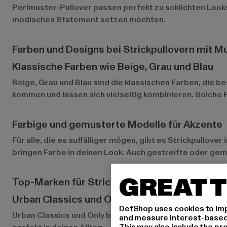
Perlmuster-Pullover passen perfekt zu schlichten Looks
modisches Statement setzen möchten.
Farben und Designs bei Strickpullovern mit M
Klassische Farben wie Beige, Grau und Blau
Beige, Grau und Blau sind die klassischen Farben, die 
kommen und lassen sich vielseitig kombinieren. Solche Fa
Farbige und gemusterte Modelle für Akzente
Für alle, die es auffälliger mögen, gibt es Strickpullov
bringen Farbe in deinen Look. Auch gestreifte oder gemus
GREAT T
Top-Marken für Strickpullover bei Def-Shop
Urban Classics und Only: Lässig und trendig
DefShop uses cookies to imp
Urban Classics
und
Only
bieten eine tolle Auswahl an lä
and measure interest-based c
This may also include the pr