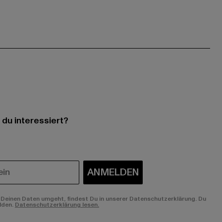
 du interessiert?
ANMELDEN
Deinen Daten umgeht, findest Du in unserer Datenschutzerklärung. Du
lden.
Datenschutzerklärung lesen.