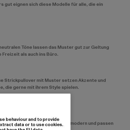
ut eignen sich diese Modelle für alle, die ein
 neutralen Töne lassen das Muster gut zur Geltung
Freizeit als auch ins Büro.
laue Strickpullover mit Muster setzen Akzente und
e, die gerne mit ihrem Style spielen.
se behaviour and to provide
ichen Mustern. Diese Modelle sind modern und passen
xtract data or to use cookies.
not have the EU data