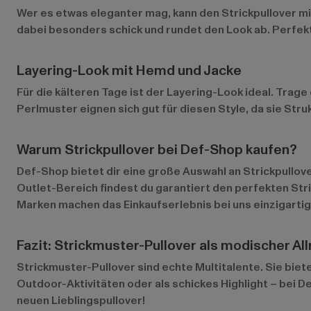
Wer es etwas eleganter mag, kann den Strickpullover m
dabei besonders schick und rundet den Look ab. Perfek
Layering-Look mit Hemd und Jacke
Für die kälteren Tage ist der Layering-Look ideal. Tra
Perlmuster eignen sich gut für diesen Style, da sie Str
Warum Strickpullover bei Def-Shop kaufen?
Def-Shop bietet dir eine große Auswahl an Strickpullo
Outlet-Bereich
findest du garantiert den perfekten St
Marken machen das Einkaufserlebnis bei uns einzigartig
Fazit: Strickmuster-Pullover als modischer Al
Strickmuster-Pullover sind echte Multitalente. Sie biete
Outdoor-Aktivitäten oder als schickes Highlight – bei D
neuen Lieblingspullover!