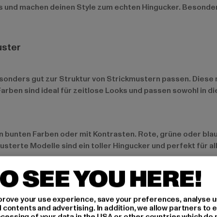
 und machen deinen Style zum echten Hingucker. Besonders g
uster
besonders gut zur Struktur von Strickmustern passen. Diese
rben sind ideal für zeitlose Looks und passen sowohl in die 
er in bunten Farben oder mit Kontrasten. Rote, grüne oder b
terte Modelle sind ein toller Hingucker und perfekt für all
O SEE YOU HERE!
rove your use experience, save your preferences, analyse u
ssigen, alltagstauglichen Strickpullovern mit unterschiedl
ontents and advertising. In addition, we allow partners to e
ocessing of your data in the USA or other countries which do 