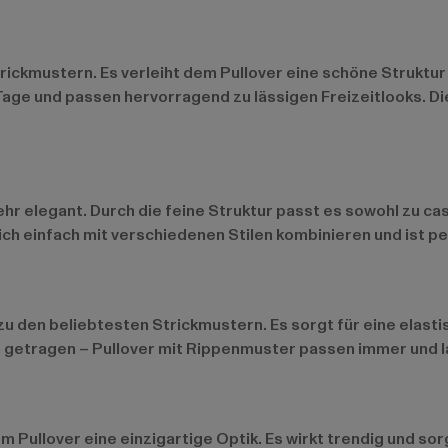
trickmustern. Es verleiht dem Pullover eine schöne Strukt
age und passen hervorragend zu lässigen Freizeitlooks. Diese
ehr elegant. Durch die feine Struktur passt es sowohl zu ca
h einfach mit verschiedenen Stilen kombinieren und ist perfe
u den beliebtesten Strickmustern. Es sorgt für eine elasti
n getragen – Pullover mit Rippenmuster passen immer und las
 Pullover eine einzigartige Optik. Es wirkt trendig und sorg