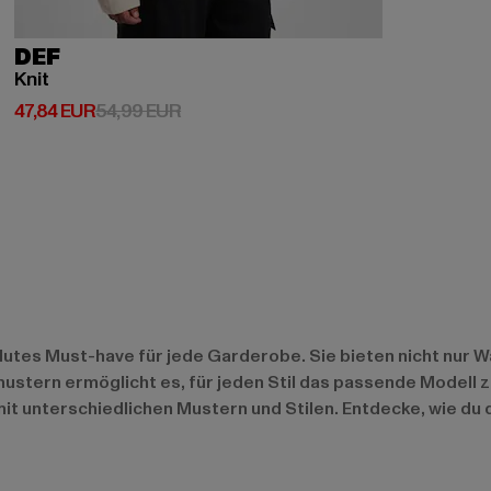
DEF
Knit
Derzeitiger Preis: 47,84 EUR
Aktionspreis: 54,99 EUR
47,84 EUR
54,99 EUR
olutes Must-have für jede Garderobe. Sie bieten nicht nur 
kmustern ermöglicht es, für jeden Stil das passende Modell z
mit unterschiedlichen Mustern und Stilen. Entdecke, wie d