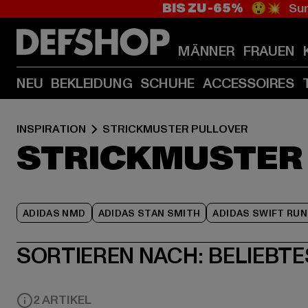
BIS ZU -65%
😲💥 Sum
MÄNNER
FRAUEN
NEU
BEKLEIDUNG
SCHUHE
ACCESSOIRES
INSPIRATION
STRICKMUSTER PULLOVER
STRICKMUSTER
ADIDAS NMD
ADIDAS STAN SMITH
ADIDAS SWIFT RUN
SORTIEREN NACH:
BELIEBTE
2 ARTIKEL