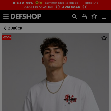
BIS ZU -65%
😲💥 Summer Sale Reloaded — absolute
Zum
Zum
RABATTESKALATION ❯❯
ZUM SALE
❮❮
Inhalt
Fußzeile
springen
springen
ZURÜCK
-25%