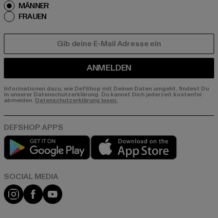
MÄNNER
FRAUEN
E-MAIL
ANMELDEN
Informationen dazu, wie DefShop mit Deinen Daten umgeht, findest Du
in unserer Datenschutzerklärung. Du kannst Dich jederzeit kostenfei
abmelden.
Datenschutzerklärung lesen.
Play market
App store
Instagram
Facebook
YouTube