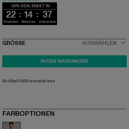
-25% DEAL ENDET IN
22
14
36
Stunden
Minuten
Sekunden
SIZE
GRÖSSE
AUSWÄHLEN
IN DEN WARENKORB
Artikel fällt normal aus
FARBOPTIONEN