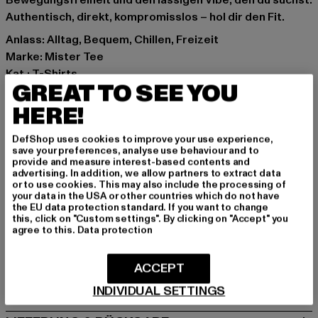
Bewegungsfreiheit und den lässigen Vibe, den du suchst.
Authentisch, direkt, kompromisslos – hol dir den Fit.
Anlass: Alltag, Bequem, Chillen, Freizeit
Marke: Mister Tee
Kat.: T-Shirts
GREAT TO SEE YOU
Farbe: weiß
Hersteller Farbe: white
HERE!
Materialzusammensetzung: 100% Baumwolle
DefShop uses cookies to improve your use experience,
Art.Nr: MT3993-00220
save your preferences, analyse use behaviour and to
provide and measure interest-based contents and
advertising. In addition, we allow partners to extract data
Hersteller: TB International GmbH |
info@tbint.de
or to use cookies. This may also include the processing of
Dr.-Robert-Murjahn-Straße 7 | 64372 Ober-Ramstadt |
your data in the USA or other countries which do not have
the EU data protection standard. If you want to change
DE
this, click on "Custom settings". By clicking on "Accept" you
agree to this.
Data protection
GRÖSSE & PASSFORM
ACCEPT
PFLEGEHINWEISE
INDIVIDUAL SETTINGS