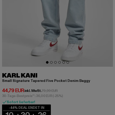
KARL KANI
Small Signature Tapered Five Pocket Denim Baggy
Derzeitiger Preis: 44,79 EUR
44,79 EUR
Aktionspreis: 79,99 EUR
inkl. MwSt.
79,99 EUR
30-Tage-Bestpreis**: 36,00 EUR
(-25%)
Sofort lieferbar!
-44% DEAL ENDET IN