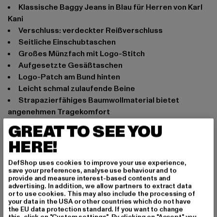
Klassische Baggy Jeans in Blau für Herren von Karl
Kani
Verschluss: verdeckter Reißverschluss
Seitliche Einschubtaschen
Großes Münzfach mit Logo-Stitch
Aufgesetzte Gesäßtaschen
Logo-Patch am Bund hinten
Leicht schmal zulaufende Beine
Strapazierfähiges Baumwollmaterial bietet
angenehmen Tragekomfort
Lockere Passform
GREAT TO SEE YOU
Anlass: Alltag, Basic
HERE!
Verschlussarten: verdeckter Reißverschluss
Schnitt: Locker
DefShop uses cookies to improve your use experience,
save your preferences, analyse use behaviour and to
Marke: Karl Kani
provide and measure interest-based contents and
Kat.: Baggys
advertising. In addition, we allow partners to extract data
or to use cookies. This may also include the processing of
Farbe: blau
your data in the USA or other countries which do not have
Hersteller Farbe: bleached blue
the EU data protection standard. If you want to change
this, click on "Custom settings". By clicking on "Accept" you