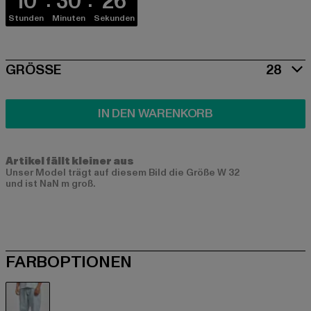
10
30
26
Stunden
Minuten
Sekunden
SIZE
GRÖSSE
28
IN DEN WARENKORB
Artikel fällt kleiner aus
Unser Model trägt auf diesem Bild die Größe W 32
und ist NaN m groß.
FARBOPTIONEN