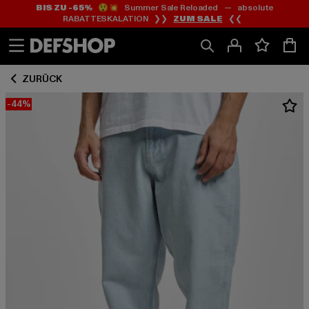
BIS ZU -65%
😲💥 Summer Sale Reloaded — absolute
Zum
Zum
RABATTESKALATION ❯❯
ZUM SALE
❮❮
Inhalt
Fußzeile
springen
springen
ZURÜCK
-44%