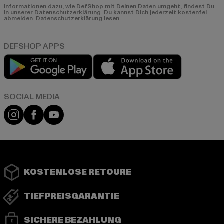
Informationen dazu, wie DefShop mit Deinen Daten umgeht, findest Du
in unserer Datenschutzerklärung. Du kannst Dich jederzeit kostenfei
abmelden.
Datenschutzerklärung lesen.
Play market
App store
Instagram
Facebook
YouTube
KOSTENLOSE RETOURE
TIEFPREISGARANTIE
SICHERE BEZAHLUNG