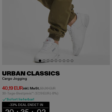
URBAN CLASSICS
Cargo Jogging
Derzeitiger Preis: 40,19 EUR
40,19 EUR
Aktionspreis: 59,99 EUR
inkl. MwSt.
59,99 EUR
30-Tage-Bestpreis**: 37,19 EUR
(-8%)
Sofort lieferbar!
-33% DEAL ENDET IN