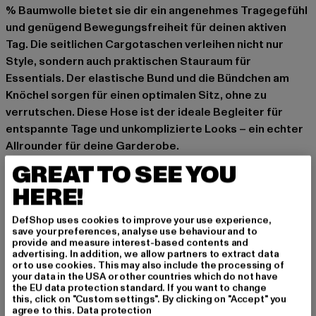
% Baumwolle bietet sie dir ein angenehmes Tragegefühl
und genügend Bewegungsfreiheit für deinen aktiven
Tag. Die seitlichen Cargotaschen verleihen nicht nur
Style, sondern auch praktischen Stauraum für
Essentials. Der elastische Bund und die Bündchen am
Knöchel sorgen für einen optimalen Sitz, ohne zu
verrutschen. Diese Hose ist der ideale Begleiter für
entspannte Tage und unkomplizierte Looks – ein echter
Allrounder für deine Garderobe.
GREAT TO SEE YOU
Anlass: Alltag, Bequem, Casual, Basic
Verschlussarten: Reißverschluss, Kordelzug
HERE!
Schnitt: Locker
Marke: Urban Classics
DefShop uses cookies to improve your use experience,
save your preferences, analyse use behaviour and to
Kat.: Cargohosen
provide and measure interest-based contents and
Farbe: olive
advertising. In addition, we allow partners to extract data
or to use cookies. This may also include the processing of
Hersteller Farbe: olive
your data in the USA or other countries which do not have
Materialzusammensetzung: 100% Baumwolle
the EU data protection standard. If you want to change
this, click on "Custom settings". By clicking on "Accept" you
Art.Nr: TB1268-00176
agree to this.
Data protection