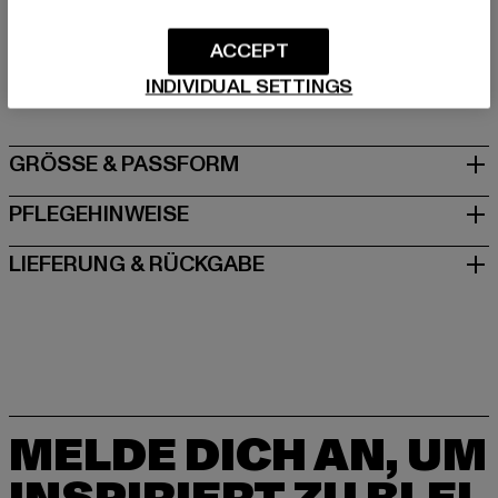
Hersteller: TB International GmbH |
info@tbint.de
ACCEPT
Dr.-Robert-Murjahn-Straße 7 | 64372 Ober-Ramstadt |
INDIVIDUAL SETTINGS
DE
GRÖSSE & PASSFORM
PFLEGEHINWEISE
LIEFERUNG & RÜCKGABE
MELDE DICH AN, UM