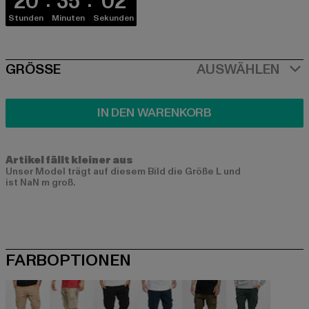
20
35
02
Stunden
Minuten
Sekunden
SIZE
GRÖSSE
AUSWÄHLEN
IN DEN WARENKORB
Artikel fällt kleiner aus
Unser Model trägt auf diesem Bild die Größe L und
ist NaN m groß.
FARBOPTIONEN