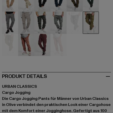
beige
beige
schwarz
blau
braun
grün
grau
grau
grau
grau
grau
olive
olive
orange
rot
rot
PRODUKT DETAILS
URBAN CLASSICS
Cargo Jogging
Die Cargo Jogging Pants für Männer von Urban Classics
in Olive verbindet den praktischen Look einer Cargohose
mit dem Komfort einer Jogginghose. Gefertigt aus 100