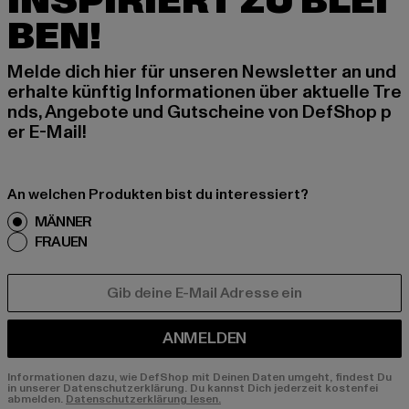
INSPIRIERT ZU BLEI
BEN!
Melde dich hier für unseren Newsletter an und
erhalte künftig Informationen über aktuelle Tre
nds, Angebote und Gutscheine von DefShop p
er E-Mail!
An welchen Produkten bist du interessiert?
MÄNNER
FRAUEN
E-MAIL
ANMELDEN
Informationen dazu, wie DefShop mit Deinen Daten umgeht, findest Du
in unserer Datenschutzerklärung. Du kannst Dich jederzeit kostenfei
abmelden.
Datenschutzerklärung lesen.