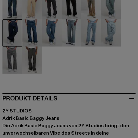
beige
beige
schwarz
schwarz
blau
blau
blau
blau
blau
blau
blau
blau
grau
grau
PRODUKT DETAILS
2Y STUDIOS
Adrik Basic Baggy Jeans
Die Adrik Basic Baggy Jeans von 2Y Studios bringt den
unverwechselbaren Vibe des Streets in deine