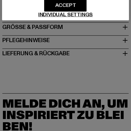
Hersteller: 2Y Premium GmbH |
info@2y-studios.com
ACCEPT
Hollefeldstraße 16 | 48282 Emsdetten | DE
INDIVIDUAL SETTINGS
GRÖSSE & PASSFORM
PFLEGEHINWEISE
LIEFERUNG & RÜCKGABE
MELDE DICH AN, UM
INSPIRIERT ZU BLEI
BEN!