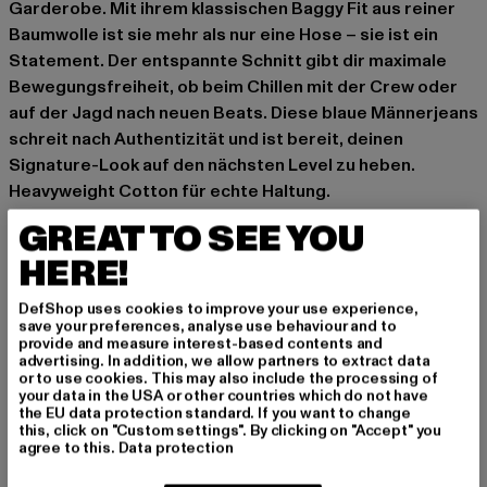
Garderobe. Mit ihrem klassischen Baggy Fit aus reiner
Baumwolle ist sie mehr als nur eine Hose – sie ist ein
Statement. Der entspannte Schnitt gibt dir maximale
Bewegungsfreiheit, ob beim Chillen mit der Crew oder
auf der Jagd nach neuen Beats. Diese blaue Männerjeans
schreit nach Authentizität und ist bereit, deinen
Signature-Look auf den nächsten Level zu heben.
Heavyweight Cotton für echte Haltung.
Anlass: Alltag
GREAT TO SEE YOU
Verschlussarten: verdeckter Reißverschluss
HERE!
Schnitt: Baggy
Marke: 2Y Studios
DefShop uses cookies to improve your use experience,
save your preferences, analyse use behaviour and to
Kat.: Jeans
provide and measure interest-based contents and
Farbe: blau
advertising. In addition, we allow partners to extract data
or to use cookies. This may also include the processing of
Hersteller Farbe: raw
your data in the USA or other countries which do not have
Materialzusammensetzung: 100% Baumwolle
the EU data protection standard. If you want to change
this, click on "Custom settings". By clicking on "Accept" you
Art.Nr: J-B-10001-04934
agree to this.
Data protection