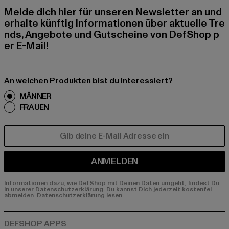
Melde dich hier für unseren Newsletter an und
erhalte künftig Informationen über aktuelle Tre
nds, Angebote und Gutscheine von DefShop p
er E-Mail!
An welchen Produkten bist du interessiert?
MÄNNER
FRAUEN
E-MAIL
ANMELDEN
Informationen dazu, wie DefShop mit Deinen Daten umgeht, findest Du
in unserer Datenschutzerklärung. Du kannst Dich jederzeit kostenfei
abmelden.
Datenschutzerklärung lesen.