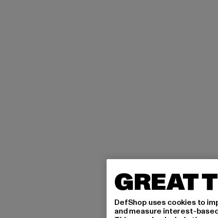
GREAT T
DefShop uses cookies to imp
and measure interest-based c