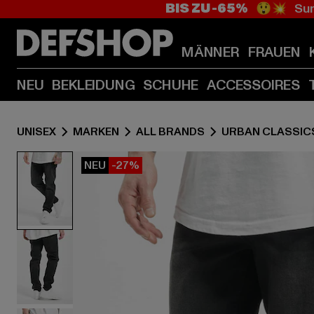
BIS ZU -65%
😲💥 Sum
MÄNNER
FRAUEN
NEU
BEKLEIDUNG
SCHUHE
ACCESSOIRES
UNISEX
MARKEN
ALL BRANDS
URBAN CLASSIC
NEU
-27%