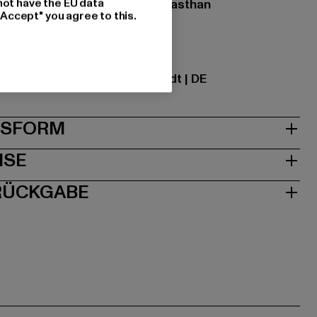
not have the EU data
zung: 98% Baumwolle, 2% Elasthan
"Accept" you agree to this.
ational GmbH |
info@tbint.de
traße 7 | 64372 Ober-Ramstadt | DE
& PASSFORM
ISE
 RÜCKGABE