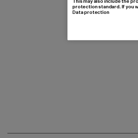
This may also include the pr
protection standard. If you w
Data protection