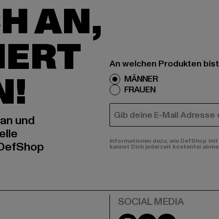
H AN,
IERT
An welchen Produkten bist
N!
MÄNNER
FRAUEN
E-MAIL
 an und
elle
Informationen dazu, wie DefShop mit 
 DefShop
kannst Dich jederzeit kostenfei abme