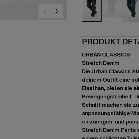
schwarz
blau
bla
PRODUKT DET
URBAN CLASSICS
Stretch Denim
Die Urban Classics St
deinem Outfit eine so
Elasthan, bieten sie 
Bewegungsfreiheit. D
Schnitt machen sie zu
anpassungsfähige Mate
einzuengen, und pass
Stretch Denim Pants 
einem schlichten T-Shi