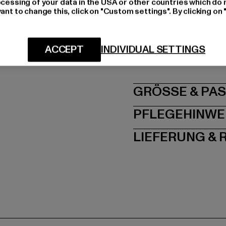
ocessing of your data in the USA or other countries which do 
Materialzusammenset
ant to change this, click on "Custom settings". By clicking on 
Art.Nr: TB1437-00709
Hersteller: TB Intern
ACCEPT
INDIVIDUAL SETTINGS
Dr.-Robert-Murjahn-S
GRÖSSE 
PFLEGEHINWE
LIEFERUNG &