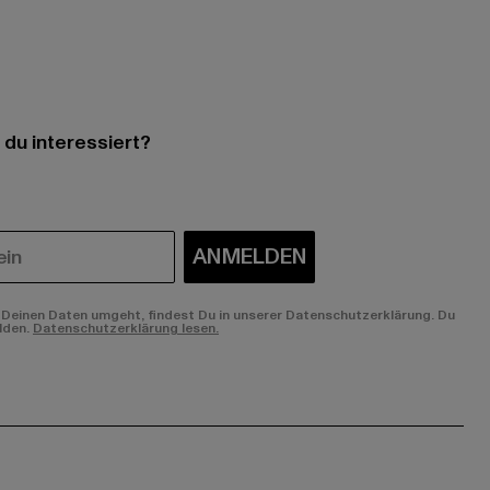
 du interessiert?
ANMELDEN
Deinen Daten umgeht, findest Du in unserer Datenschutzerklärung. Du
lden.
Datenschutzerklärung lesen.