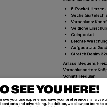
5-Pocket Herren
sechs Gürtelschl
Verschluss: Knop
seitliche Einsch
Coinpocket
leichte Waschun
aufgesetzte Ges
Stretch Denim 3
Anlass: Bequem, Freize
Verschlussarten: Knö
Schnitt: Regulär
Marke: Urban Classic
O SEE YOU HERE!
Kat.: Straight Fit Jean
Farbe: schwarz
rove your use experience, save your preferences, analyse u
Hersteller Farbe: bla
ontents and advertising. In addition, we allow partners to e