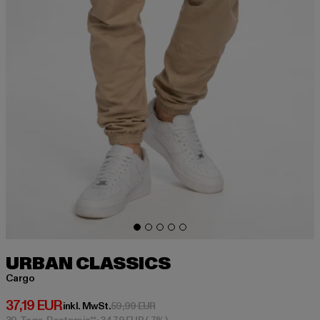
URBAN CLASSICS
Cargo
Derzeitiger Preis: 37,19 EUR
37,19 EUR
Aktionspreis: 59,99 EUR
inkl. MwSt.
59,99 EUR