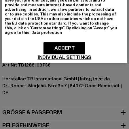
bequeme Passform
save your preferences, analyse use behaviour and to
provide and measure interest-based contents and
Anlass: Alltag, Bequem, Casual, Basic
advertising. In addition, we allow partners to extract data
or to use cookies. This may also include the processing of
Verschlussarten: Reißverschluss, Kordelzug
your data in the USA or other countries which do not have
Schnitt: Locker
the EU data protection standard. If you want to change
this, click on "Custom settings". By clicking on "Accept" you
Marke: Urban Classics
agree to this.
Data protection
Kat.: Cargohosen
Farbe: beige
ACCEPT
Hersteller Farbe: unionbeige
INDIVIDUAL SETTINGS
Materialzusammensetzung: 100% Baumwolle
Art.Nr: TB1268-03738
Hersteller: TB International GmbH |
info@tbint.de
Dr.-Robert-Murjahn-Straße 7 | 64372 Ober-Ramstadt |
DE
GRÖSSE & PASSFORM
PFLEGEHINWEISE