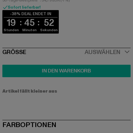
30-Tage-Bestpreis**: 34,79 EUR
(-7%)
Sofort lieferbar!
-38% DEAL ENDET IN
19
45
51
Stunden
Minuten
Sekunden
SIZE
GRÖSSE
AUSWÄHLEN
IN DEN WARENKORB
Artikel fällt kleiner aus
FARBOPTIONEN