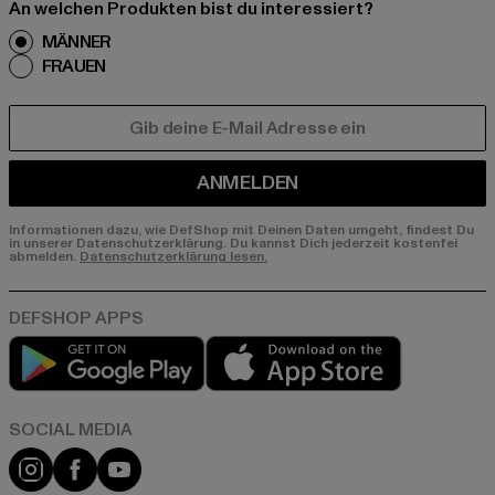
An welchen Produkten bist du interessiert?
MÄNNER
FRAUEN
E-MAIL
ANMELDEN
Informationen dazu, wie DefShop mit Deinen Daten umgeht, findest Du
in unserer Datenschutzerklärung. Du kannst Dich jederzeit kostenfei
abmelden.
Datenschutzerklärung lesen.
Play market
App store
Instagram
Facebook
YouTube