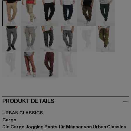
beige
beige
schwarz
blau
braun
grün
grau
grau
grau
grau
grau
olive
olive
orange
rot
rot
PRODUKT DETAILS
URBAN CLASSICS
Cargo
Die Cargo Jogging Pants für Männer von Urban Classics