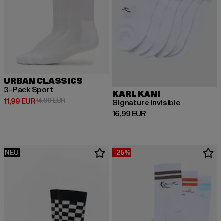
URBAN CLASSICS
3-Pack Sport
KARL KANI
Derzeitiger Preis: 11,99 EUR
Aktionspreis: 14,99 EUR
11,99 EUR
14,99 EUR
Signature Invisible
Derzeitiger Preis: 16,99 EUR
16,99 EUR
NEU
-25%