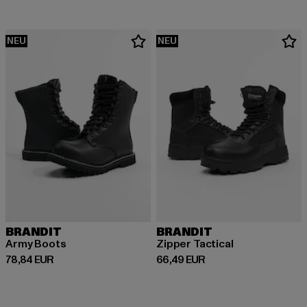
NEU
NEU
BRANDIT
BRANDIT
Army Boots
Zipper Tactical
Derzeitiger Preis: 78,84 EUR
Derzeitiger Preis: 66,49 EUR
78,84 EUR
66,49 EUR