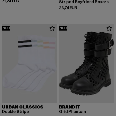
Derzeitiger Preis: 71,24 EUR
71,24 EUR
Striped Boyfriend Boxers
Derzeitiger Preis: 23,74 EUR
23,74 EUR
NEU
NEU
URBAN CLASSICS
BRANDIT
Double Stripe
Grid Phantom