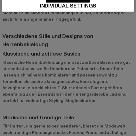
als nur ein modisches Accessoire – sie müssen Funktionalität
INDIVIDUAL SETTINGS
und Stil vereinen. Hochwertige Kleidung und Schuhe tragen
nicht nur zum äußeren Erscheinungsbild bei, sondern sorgen
auch für ein angenehmes Tragegefühl.
Verschiedene Stile und Designs von
Herrenbekleidung
Klassische und zeitlose Basics
Klassische Herrenbekleidung umfasst zeitlose Basics wie gut
sitzende Jeans, weiße Hemden und Poloshirts. Diese Teile
lassen sich mühelos kombinieren und passen sowohl zu
formellen als auch zu lässigen Looks. Eine elegante
Anzughose, ein schlichtes T-Shirt oder ein Blazer gehören
ebenfalls zu den Essentials in der Herrengarderobe und sind
perfekt für vielseitige Styling-Möglichkeiten.
Modische und trendige Teile
Für Herren, die gerne experimentieren, bietet die Modewelt
auch trendige Kleidungsstücke. Farben, Prints und auffällige