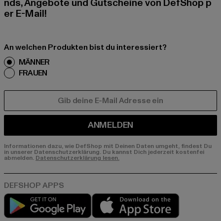
nds, Angebote und Gutscheine von DefShop p
er E-Mail!
An welchen Produkten bist du interessiert?
MÄNNER
FRAUEN
E-MAIL
ANMELDEN
Informationen dazu, wie DefShop mit Deinen Daten umgeht, findest Du
in unserer Datenschutzerklärung. Du kannst Dich jederzeit kostenfei
abmelden.
Datenschutzerklärung lesen.
Play market
App store