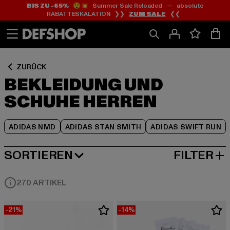
BIS ZU -65%
😲💥 Summer Sale Reloaded — absolute
Zum
Zum
Zum
RABATTESKALATION ❯❯
ZUM SALE
❮❮
Inhalt
Fußzeile
Produktraster
springen
springen
springen
ZURÜCK
BEKLEIDUNG UND
SCHUHE HERREN
ADIDAS NMD
ADIDAS STAN SMITH
ADIDAS SWIFT RUN
SORTIEREN
FILTER
BELIEBTESTE
270 ARTIKEL
-21%
-14%