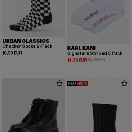
URBAN CLASSICS
Checker Socks 2-Pack
KARL KANI
Derzeitiger Preis: 10,99 EUR
10,99 EUR
Signature Striped 3 Pack
Derzeitiger Preis: 14,99 EUR
Aktionspreis: 
14,99 EUR
19,99 EUR
NEU
-20%