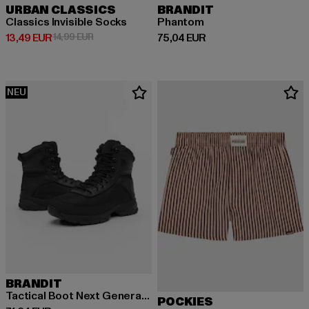
URBAN CLASSICS
BRANDIT
Classics Invisible Socks
Phantom
Derzeitiger Preis: 13,49 EUR
Aktionspreis: 14,99 EUR
Derzeitiger Preis: 75,04 EUR
13,49 EUR
14,99 EUR
75,04 EUR
NEU
BRANDIT
Tactical Boot Next Generation
POCKIES