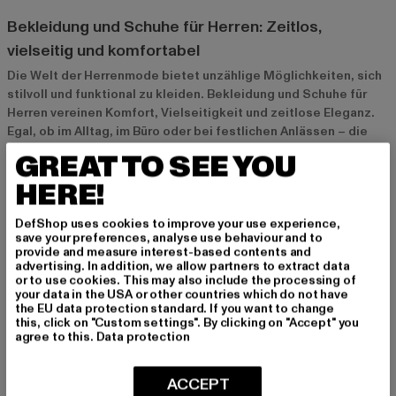
Bekleidung und Schuhe für Herren: Zeitlos,
vielseitig und komfortabel
Die Welt der Herrenmode bietet unzählige Möglichkeiten, sich
stilvoll und funktional zu kleiden. Bekleidung und Schuhe für
Herren vereinen Komfort, Vielseitigkeit und zeitlose Eleganz.
Egal, ob im Alltag, im Büro oder bei festlichen Anlässen – die
richtige Kombination aus Kleidung und Schuhen macht den
GREAT TO SEE YOU
Unterschied. Dabei kommt es nicht nur auf den Stil an, sondern
HERE!
auch auf Qualität und Tragekomfort, um das Beste aus jedem
Outfit herauszuholen.
DefShop uses cookies to improve your use experience,
save your preferences, analyse use behaviour and to
provide and measure interest-based contents and
Warum Bekleidung und Schuhe für Herren
advertising. In addition, we allow partners to extract data
unverzichtbar sind
or to use cookies. This may also include the processing of
your data in the USA or other countries which do not have
Gut abgestimmte Bekleidung und Schuhe sind für Herren
the EU data protection standard. If you want to change
unverzichtbar, da sie nicht nur das Aussehen aufwerten,
this, click on "Custom settings". By clicking on "Accept" you
agree to this.
Data protection
sondern auch Komfort und Selbstbewusstsein bieten. Kleidung
ist ein wichtiger Ausdruck der Persönlichkeit und kann sowohl
lässig als auch elegant wirken. Dazu passend sind Schuhe mehr
ACCEPT