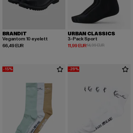
BRANDIT
URBAN CLASSICS
Vegantom 10 eyelett
3-Pack Sport
Derzeitiger Preis: 66,49 EUR
Derzeitiger Preis: 11,99 EUR
Aktionspreis: 1
66,49 EUR
11,99 EUR
14,99 EUR
-15%
-28%