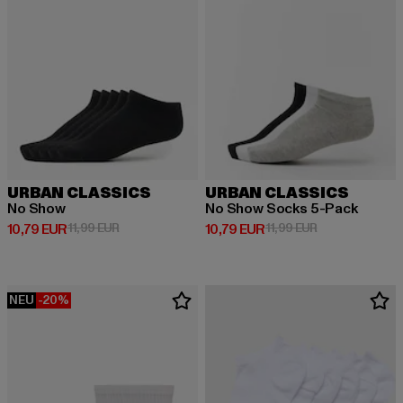
URBAN CLASSICS
URBAN CLASSICS
No Show
No Show Socks 5-Pack
Derzeitiger Preis: 10,79 EUR
Aktionspreis: 11,99 EUR
Derzeitiger Preis: 10,79 EUR
Aktionspreis: 1
10,79 EUR
11,99 EUR
10,79 EUR
11,99 EUR
NEU
-20%