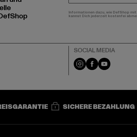
elle
Informationen dazu, wie DefShop mit 
 DefShop
kannst Dich jederzeit kostenfei abme
e
Instagram
Facebook
YouTube
REISGARANTIE
SICHERE BEZAHLUNG