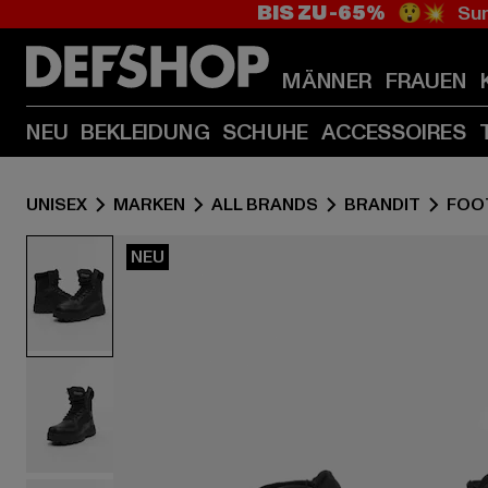
BIS ZU -65%
😲💥 Sum
MÄNNER
FRAUEN
NEU
BEKLEIDUNG
SCHUHE
ACCESSOIRES
UNISEX
MARKEN
ALL BRANDS
BRANDIT
FOO
NEU