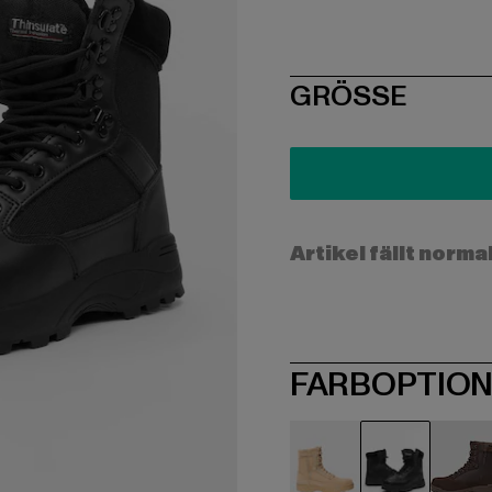
SIZE
GRÖSSE
Artikel fällt norma
FARBOPTIO