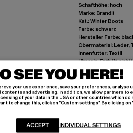
Schafthöhe: hoch
Marke: Brandit
Kat.: Winter Boots
Farbe: schwarz
Hersteller Farbe: blac
Obermaterial: Leder, T
Innenfutter: Textil
Hinweis: Enthält nicht
O SEE YOU HERE!
Art.Nr: BD9017-00007
Hersteller: Brandit Te
rove your use experience, save your preferences, analyse u
ontents and advertising. In addition, we allow partners to e
Spichernstraße 6a | 5
ocessing of your data in the USA or other countries which do 
ant to change this, click on "Custom settings". By clicking on 
GRÖSSE 
ACCEPT
INDIVIDUAL SETTINGS
PFLEGEHINWE