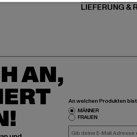
LIEFERUNG &
H AN,
IERT
An welchen Produkten bist
N!
MÄNNER
FRAUEN
E-MAIL
 an und