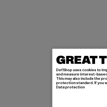
GREAT T
DefShop uses cookies to imp
and measure interest-based c
This may also include the pr
protection standard. If you w
Data protection