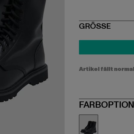
SIZE
GRÖSSE
Artikel fällt norma
FARBOPTIO