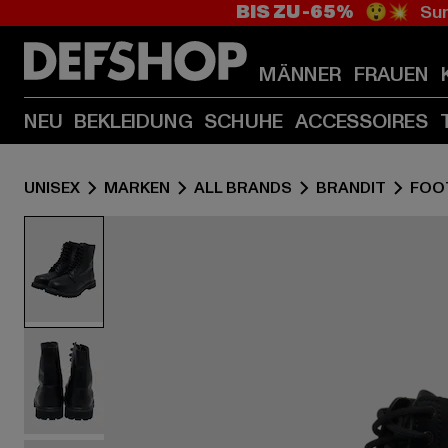
BIS ZU -65%
😲💥 Sum
MÄNNER
FRAUEN
NEU
BEKLEIDUNG
SCHUHE
ACCESSOIRES
UNISEX
MARKEN
ALL BRANDS
BRANDIT
FOO