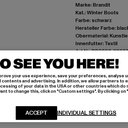
Marke: Brandit
Kat.: Winter Boots
Farbe: schwarz
Hersteller Farbe: blac
Obermaterial: Kunstl
Innenfutter: Textil
Art.Nr: BD9062-0000
O SEE YOU HERE!
Hersteller: Brandit Te
Spichernstraße 6a | 5
rove your use experience, save your preferences, analyse u
ontents and advertising. In addition, we allow partners to e
ocessing of your data in the USA or other countries which do 
ant to change this, click on "Custom settings". By clicking on 
GRÖSSE 
PFLEGEHINWE
ACCEPT
INDIVIDUAL SETTINGS
LIEFERUNG &