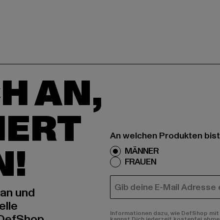
H AN,
IERT
An welchen Produkten bist
N!
MÄNNER
FRAUEN
E-MAIL
 an und
elle
Informationen dazu, wie DefShop mit 
 DefShop
kannst Dich jederzeit kostenfei abme