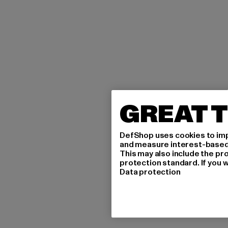
GREAT T
DefShop uses cookies to imp
and measure interest-based c
This may also include the pr
protection standard. If you w
Data protection