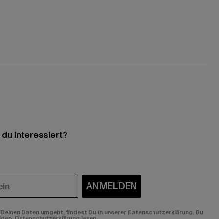
 du interessiert?
ANMELDEN
Deinen Daten umgeht, findest Du in unserer Datenschutzerklärung. Du
lden.
Datenschutzerklärung lesen.