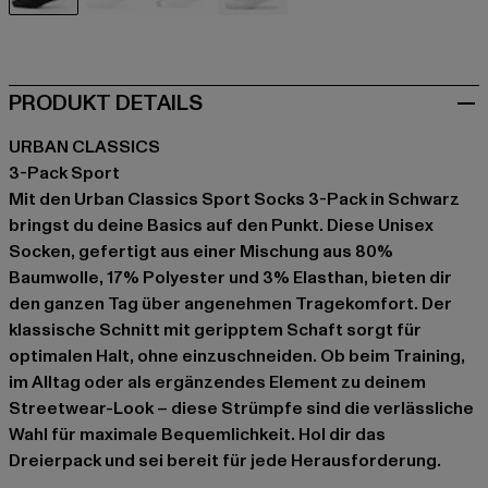
schwarz
grau
grau
weiß
PRODUKT DETAILS
URBAN CLASSICS
3-Pack Sport
Mit den Urban Classics Sport Socks 3-Pack in Schwarz
bringst du deine Basics auf den Punkt. Diese Unisex
Socken, gefertigt aus einer Mischung aus 80%
Baumwolle, 17% Polyester und 3% Elasthan, bieten dir
den ganzen Tag über angenehmen Tragekomfort. Der
klassische Schnitt mit geripptem Schaft sorgt für
optimalen Halt, ohne einzuschneiden. Ob beim Training,
im Alltag oder als ergänzendes Element zu deinem
Streetwear-Look – diese Strümpfe sind die verlässliche
Wahl für maximale Bequemlichkeit. Hol dir das
Dreierpack und sei bereit für jede Herausforderung.