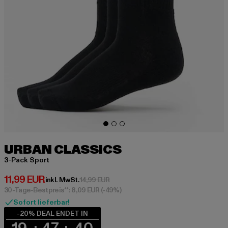
URBAN CLASSICS
3-Pack Sport
Derzeitiger Preis: 11,99 EUR
11,99 EUR
Aktionspreis: 14,99 EUR
inkl. MwSt.
14,99 EUR
30-Tage-Bestpreis**: 8,09 EUR
(-49%)
Sofort lieferbar!
-20% DEAL ENDET IN