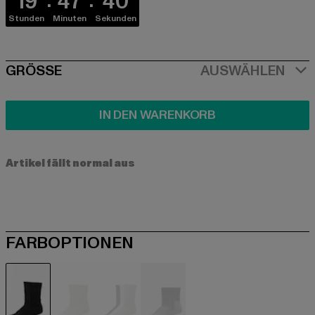
19
47
40
Stunden
Minuten
Sekunden
SIZE
GRÖSSE
AUSWÄHLEN
IN DEN WARENKORB
Artikel fällt normal aus
FARBOPTIONEN