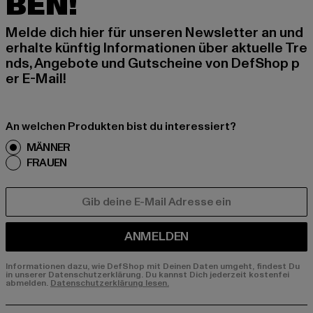
BEN!
Melde dich hier für unseren Newsletter an und
erhalte künftig Informationen über aktuelle Tre
nds, Angebote und Gutscheine von DefShop p
er E-Mail!
An welchen Produkten bist du interessiert?
MÄNNER
FRAUEN
E-MAIL
ANMELDEN
Informationen dazu, wie DefShop mit Deinen Daten umgeht, findest Du
in unserer Datenschutzerklärung. Du kannst Dich jederzeit kostenfei
abmelden.
Datenschutzerklärung lesen.