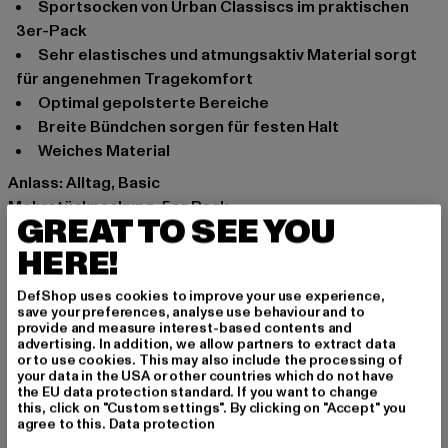
Sportsocken von Urban Classiscs im praktischen
3er-Pack
sehr elastisches und atmungsaktiv Material sorgt
für angenehmen Tragekomfort
optimal gepolsterte Bereiche
breite Bündchen sorgen für festen Halt
weiches Material
Anlass: Alltag, Basic
Mehrstückpackung: 5er Pack
GREAT TO SEE YOU
Schnitt: Normal
HERE!
Marke: Urban Classics
Kat.: Socken
DefShop uses cookies to improve your use experience,
Farbe: schwarz
save your preferences, analyse use behaviour and to
Hersteller Farbe: black
provide and measure interest-based contents and
advertising. In addition, we allow partners to extract data
Materialzusammensetzung: 80% Baumwolle, 17%
or to use cookies. This may also include the processing of
Polyester, 3% Elasthan
your data in the USA or other countries which do not have
the EU data protection standard. If you want to change
Art.Nr: TB1471-00007
this, click on "Custom settings". By clicking on "Accept" you
agree to this.
Data protection
Hersteller: TB International GmbH |
info@tbint.de