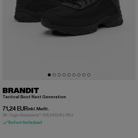
BRANDIT
Tactical Boot Next Generation
Derzeitiger Preis: 71,24 EUR
71,24 EUR
inkl. MwSt.
30-Tage-Bestpreis**: 68,24 EUR
(-5%)
Sofort lieferbar!