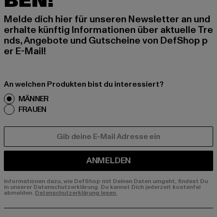
BEN!
Melde dich hier für unseren Newsletter an und
erhalte künftig Informationen über aktuelle Tre
nds, Angebote und Gutscheine von DefShop p
er E-Mail!
An welchen Produkten bist du interessiert?
MÄNNER
FRAUEN
E-MAIL
ANMELDEN
Informationen dazu, wie DefShop mit Deinen Daten umgeht, findest Du
in unserer Datenschutzerklärung. Du kannst Dich jederzeit kostenfei
abmelden.
Datenschutzerklärung lesen.