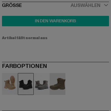
SIZE
GRÖSSE
AUSWÄHLEN
IN DEN WARENKORB
Artikel fällt normal aus
FARBOPTIONEN
beige
schwarz
grau
olive