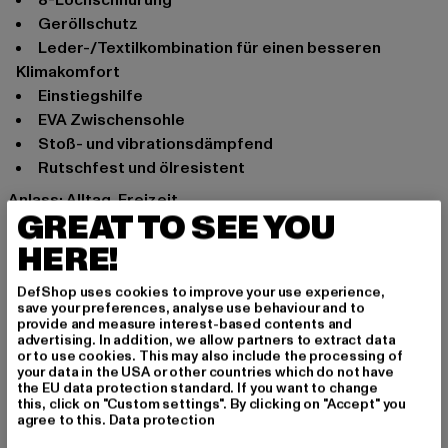
Geröllschutz
Leder-/Textilkombination für einen besseren
Klimakomfort
Einstiegshilfe
EVA Zwischensohle
stoß- und vibrationsdämpfend
rutschfest und ölresistent
Anlass: Alltag, Freizeit
GREAT TO SEE YOU
Schafthöhe: High Top
Marke: Brandit
HERE!
Kat.: Winter Boots
DefShop uses cookies to improve your use experience,
Farbe: schwarz
save your preferences, analyse use behaviour and to
Hersteller Farbe: black
provide and measure interest-based contents and
advertising. In addition, we allow partners to extract data
Obermaterial: sonstiges Material, Leder
or to use cookies. This may also include the processing of
Innenfutter: Textil
your data in the USA or other countries which do not have
the EU data protection standard. If you want to change
Hinweis: Enthält nichttextile Teile tierischen Ursprungs.
this, click on "Custom settings". By clicking on "Accept" you
Art.Nr: BD9047-00007
agree to this.
Data protection