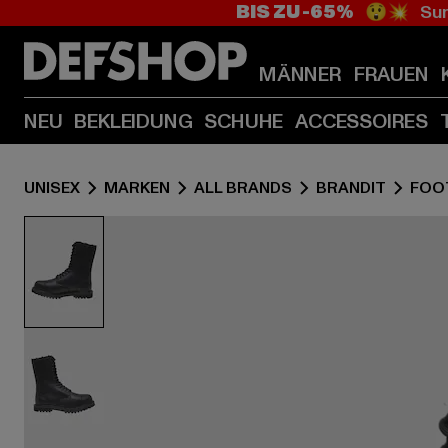
BIS ZU -65%
😲💥 Sum
MÄNNER
FRAUEN
NEU
BEKLEIDUNG
SCHUHE
ACCESSOIRES
UNISEX
MARKEN
ALL BRANDS
BRANDIT
FOO