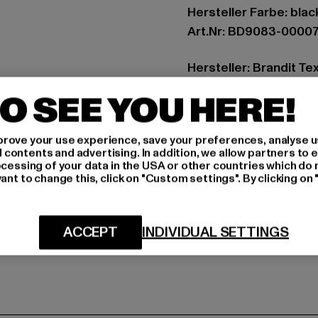
Hersteller Farbe: blac
Art.Nr: BD9083-0000
Hersteller: Brandit Te
Spichernstraße 6a | 5
O SEE YOU HERE!
GRÖSSE 
rove your use experience, save your preferences, analyse u
ontents and advertising. In addition, we allow partners to e
PFLEGEHINWE
ocessing of your data in the USA or other countries which do 
ant to change this, click on "Custom settings". By clicking on 
LIEFERUNG &
ACCEPT
INDIVIDUAL SETTINGS