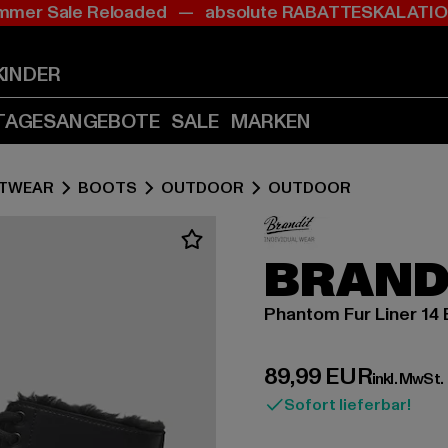
mer Sale Reloaded — absolute RABATTESKALAT
Zum
Zum
Inhalt
Fußzeile
springen
springen
KINDER
(Enter
(Enter
drücken)
drücken)
TAGESANGEBOTE
SALE
MARKEN
TWEAR
BOOTS
OUTDOOR
OUTDOOR
BRAND
Phantom Fur Liner 14 
Derzeitiger Preis:
89,99 EUR
inkl. MwSt.
Sofort lieferbar!