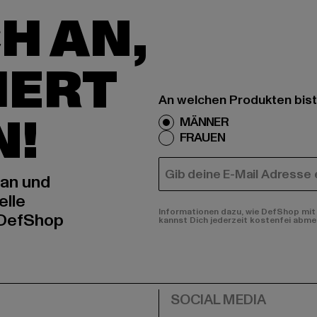
H AN,
IERT
An welchen Produkten bist
N!
MÄNNER
FRAUEN
E-MAIL
 an und
elle
Informationen dazu, wie DefShop mit 
 DefShop
kannst Dich jederzeit kostenfei abme