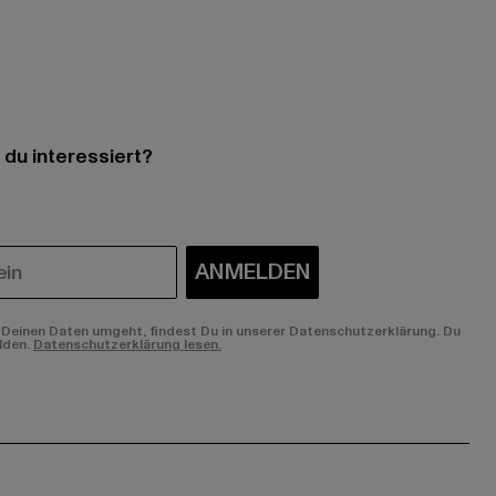
 du interessiert?
ANMELDEN
Deinen Daten umgeht, findest Du in unserer Datenschutzerklärung. Du
lden.
Datenschutzerklärung lesen.