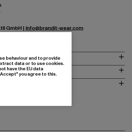
k
7
xtil GmbH |
info@brandit-wear.com
0672 Köln | DE
& PASSFORM
se behaviour and to provide
xtract data or to use cookies.
ISE
not have the EU data
"Accept" you agree to this.
 RÜCKGABE