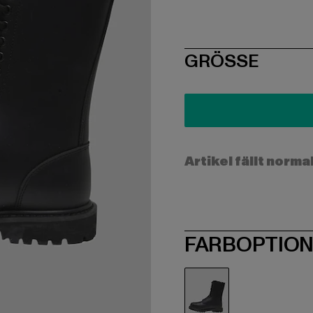
SIZE
GRÖSSE
Artikel fällt norma
FARBOPTIO