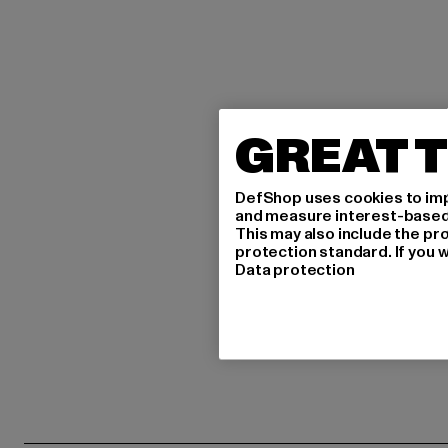
GREAT T
DefShop uses cookies to imp
and measure interest-based c
This may also include the pr
protection standard. If you w
Data protection