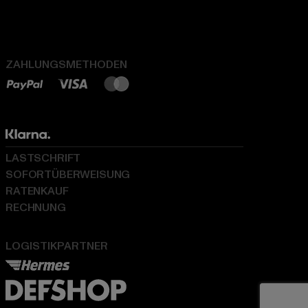
ZAHLUNGSMETHODEN
LASTSCHRIFT
SOFORTÜBERWEISUNG
RATENKAUF
RECHNUNG
LOGISTIKPARTNER