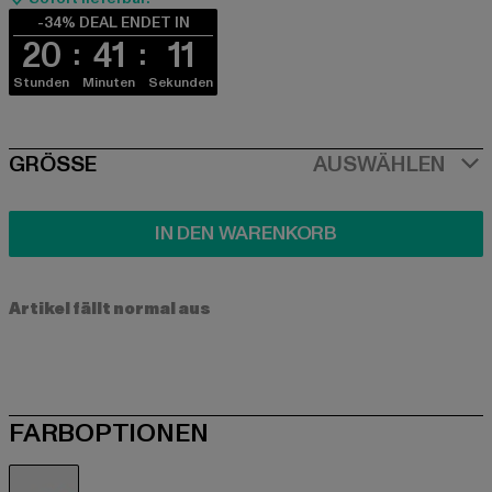
-34% DEAL ENDET IN
20
41
11
Stunden
Minuten
Sekunden
SIZE
GRÖSSE
AUSWÄHLEN
IN DEN WARENKORB
Artikel fällt normal aus
FARBOPTIONEN