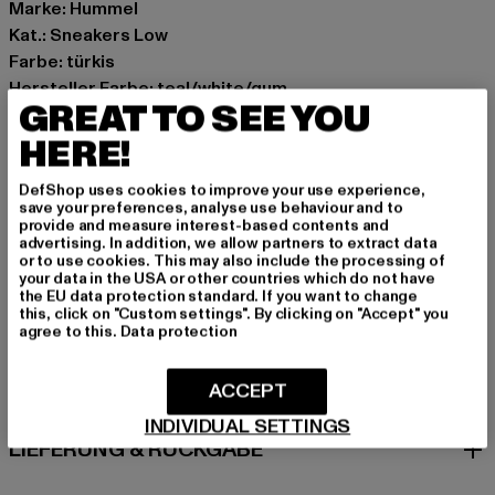
Marke: Hummel
Kat.: Sneakers Low
Farbe: türkis
Hersteller Farbe: teal/white/gum
GREAT TO SEE YOU
Obermaterial: Leder
Innenfutter: Textil
HERE!
Art.Nr: HUFWU-000124-23143
DefShop uses cookies to improve your use experience,
save your preferences, analyse use behaviour and to
Hersteller: HUMMEL CENOZOIC APS |
provide and measure interest-based contents and
advertising. In addition, we allow partners to extract data
info@newlinehalo.com
or to use cookies. This may also include the processing of
Balticagade 20 | 8000 Aarhus C | DK
your data in the USA or other countries which do not have
the EU data protection standard. If you want to change
this, click on "Custom settings". By clicking on "Accept" you
agree to this.
Data protection
GRÖSSE & PASSFORM
ACCEPT
PFLEGEHINWEISE
INDIVIDUAL SETTINGS
LIEFERUNG & RÜCKGABE