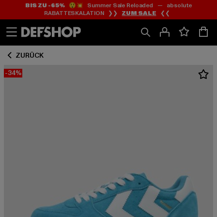
BIS ZU -65%
😲💥 Summer Sale Reloaded — absolute
Zum
Zum
RABATTESKALATION ❯❯
ZUM SALE
❮❮
Inhalt
Fußzeile
springen
springen
ZURÜCK
-34%