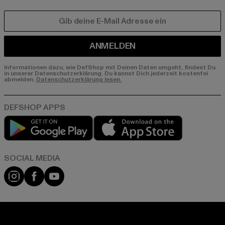
E-MAIL
ANMELDEN
Informationen dazu, wie DefShop mit Deinen Daten umgeht, findest Du
in unserer Datenschutzerklärung. Du kannst Dich jederzeit kostenfei
abmelden.
Datenschutzerklärung lesen.
Play market
App store
Instagram
Facebook
YouTube