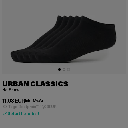
URBAN CLASSICS
No Show
Derzeitiger Preis: 11,03 EUR
11,03 EUR
inkl. MwSt.
30-Tage-Bestpreis**: 11,03 EUR
Sofort lieferbar!