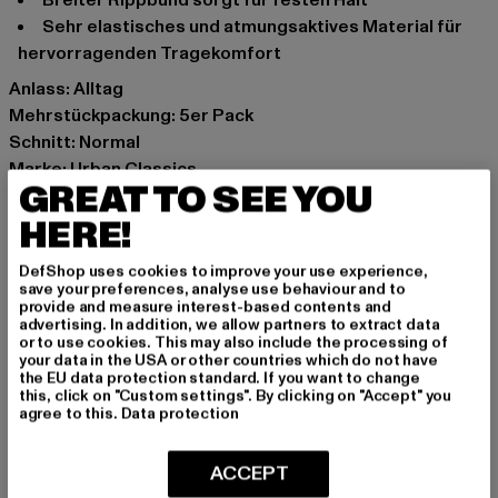
sehr elastisches und atmungsaktives Material für
hervorragenden Tragekomfort
Anlass: Alltag
Mehrstückpackung: 5er Pack
Schnitt: Normal
Marke: Urban Classics
GREAT TO SEE YOU
Kat.: Bekleidung
Farbe: schwarz
HERE!
Hersteller Farbe: black
DefShop uses cookies to improve your use experience,
Materialzusammensetzung: 80% Baumwolle, 17%
save your preferences, analyse use behaviour and to
Polyester, 3% Elasthan
provide and measure interest-based contents and
advertising. In addition, we allow partners to extract data
Art.Nr: TB1470-00007
or to use cookies. This may also include the processing of
your data in the USA or other countries which do not have
the EU data protection standard. If you want to change
Hersteller: TB International GmbH |
info@tbint.de
this, click on "Custom settings". By clicking on "Accept" you
Dr.-Robert-Murjahn-Straße 7 | 64372 Ober-Ramstadt |
agree to this.
Data protection
DE
ACCEPT