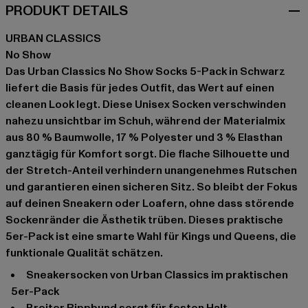
PRODUKT DETAILS
URBAN CLASSICS
No Show
Das Urban Classics No Show Socks 5-Pack in Schwarz
liefert die Basis für jedes Outfit, das Wert auf einen
cleanen Look legt. Diese Unisex Socken verschwinden
nahezu unsichtbar im Schuh, während der Materialmix
aus 80 % Baumwolle, 17 % Polyester und 3 % Elasthan
ganztägig für Komfort sorgt. Die flache Silhouette und
der Stretch-Anteil verhindern unangenehmes Rutschen
und garantieren einen sicheren Sitz. So bleibt der Fokus
auf deinen Sneakern oder Loafern, ohne dass störende
Sockenränder die Ästhetik trüben. Dieses praktische
5er-Pack ist eine smarte Wahl für Kings und Queens, die
funktionale Qualität schätzen.
Sneakersocken von Urban Classics im praktischen
5er-Pack
breiter Rippbund sorgt für festen Halt