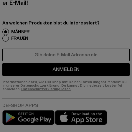
er E-Mail!
An welchen Produkten bist du interessiert?
MÄNNER
FRAUEN
E-MAIL
ANMELDEN
Informationen dazu, wie DefShop mit Deinen Daten umgeht, findest Du
in unserer Datenschutzerklärung. Du kannst Dich jederzeit kostenfei
abmelden.
Datenschutzerklärung lesen.
Play market
App store