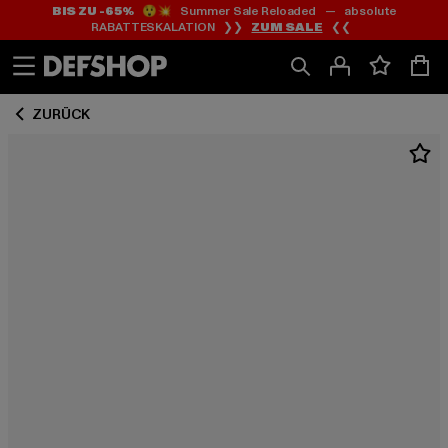
BIS ZU -65%
😲💥 Summer Sale Reloaded — absolute
Zum
Zum
RABATTESKALATION ❯❯
ZUM SALE
❮❮
Inhalt
Fußzeile
springen
springen
ZURÜCK