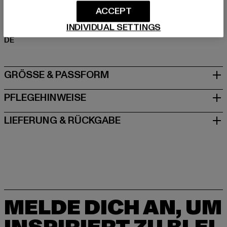
ACCEPT
Hersteller: TB International GmbH |
info@tbint.de
INDIVIDUAL SETTINGS
Dr.-Robert-Murjahn-Straße 7 | 64372 Ober-Ramstadt |
DE
GRÖSSE & PASSFORM
PFLEGEHINWEISE
LIEFERUNG & RÜCKGABE
MELDE DICH AN, UM