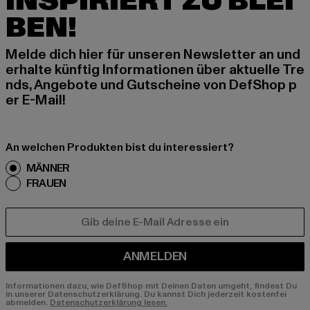
INSPIRIERT ZU BLEI
BEN!
Melde dich hier für unseren Newsletter an und
erhalte künftig Informationen über aktuelle Tre
nds, Angebote und Gutscheine von DefShop p
er E-Mail!
An welchen Produkten bist du interessiert?
MÄNNER
FRAUEN
E-MAIL
ANMELDEN
Informationen dazu, wie DefShop mit Deinen Daten umgeht, findest Du
in unserer Datenschutzerklärung. Du kannst Dich jederzeit kostenfei
abmelden.
Datenschutzerklärung lesen.