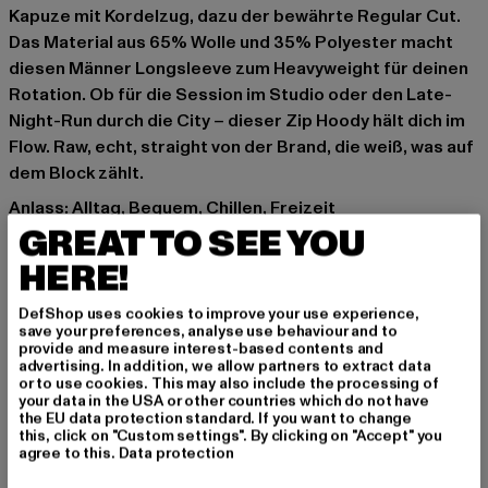
Kapuze mit Kordelzug, dazu der bewährte Regular Cut.
Das Material aus 65% Wolle und 35% Polyester macht
diesen Männer Longsleeve zum Heavyweight für deinen
Rotation. Ob für die Session im Studio oder den Late-
Night-Run durch die City – dieser Zip Hoody hält dich im
Flow. Raw, echt, straight von der Brand, die weiß, was auf
dem Block zählt.
Anlass: Alltag, Bequem, Chillen, Freizeit
GREAT TO SEE YOU
Ausschnitt: Kapuze mit Kordelzug
Ärmelart: Langarm
HERE!
Verschlussarten: Reißverschluss
Schnitt: Normal
DefShop uses cookies to improve your use experience,
save your preferences, analyse use behaviour and to
Marke: Urban Classics
provide and measure interest-based contents and
Kat.: Zip Hoodies
advertising. In addition, we allow partners to extract data
or to use cookies. This may also include the processing of
Farbe: grau
your data in the USA or other countries which do not have
Hersteller Farbe: grey
the EU data protection standard. If you want to change
this, click on "Custom settings". By clicking on "Accept" you
Materialzusammensetzung: 65% Wolle, 35% Polyester
agree to this.
Data protection
Art.Nr: TB014C-00111