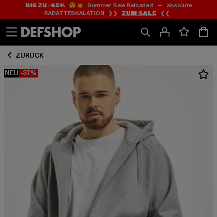
BIS ZU -65%
😲💥 Summer Sale Reloaded — absolute
Zum
Zum
RABATTESKALATION ❯❯
ZUM SALE
❮❮
Inhalt
Fußzeile
springen
springen
ZURÜCK
NEU
-37%