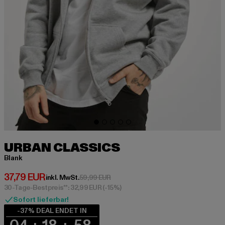
URBAN CLASSICS
Blank
Derzeitiger Preis: 37,79 EUR
37,79 EUR
Aktionspreis: 59,99 EUR
inkl. MwSt.
59,99 EUR
30-Tage-Bestpreis**: 32,99 EUR
(-15%)
Sofort lieferbar!
-37% DEAL ENDET IN