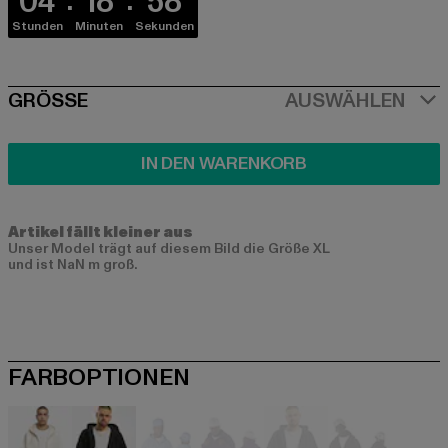
04
18
58
Stunden
Minuten
Sekunden
SIZE
GRÖSSE
AUSWÄHLEN
IN DEN WARENKORB
Artikel fällt kleiner aus
Unser Model trägt auf diesem Bild die Größe XL
und ist NaN m groß.
FARBOPTIONEN