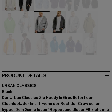
beige
schwarz
blau
blau
blau
braun
grün
grau
grau
grau
grau
olive
orange
rot
rosa
türkis
violet
weiß
PRODUKT DETAILS
URBAN CLASSICS
Blank
Der Urban Classics Zip Hoody in Grau liefert den
Cleanlook, der knallt, wenn der Rest der Crew schon
hyped. Dein Game ist auf Repeat und dieser Fit zieht mit: