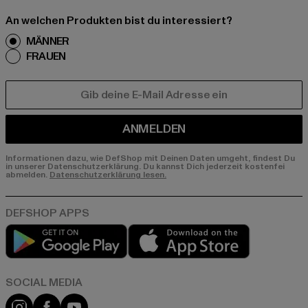
An welchen Produkten bist du interessiert?
MÄNNER
FRAUEN
E-MAIL
ANMELDEN
Informationen dazu, wie DefShop mit Deinen Daten umgeht, findest Du
in unserer Datenschutzerklärung. Du kannst Dich jederzeit kostenfei
abmelden.
Datenschutzerklärung lesen.
Play market
App store
Instagram
Facebook
YouTube