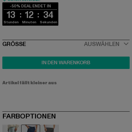
-50% DEAL ENDET IN
13
12
34
Stunden
Minuten
Sekunden
SIZE
GRÖSSE
AUSWÄHLEN
IN DEN WARENKORB
Artikel fällt kleiner aus
FARBOPTIONEN