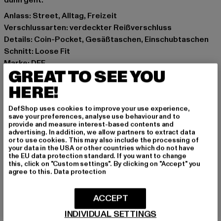
dünn geht.
Anlass: Street, Alltag, Freizeit
Verschlussarten: verdeckter Reißverschluss
Details: Coin-Pocket, Gesäßtaschen, Einschubtaschen
Schnitt: Loose Fit
Marke: DEF
GREAT TO SEE YOU
Kat.: Loose Fit Jeans
Farbe: blau
HERE!
Hersteller Farbe: midblue washed
DefShop uses cookies to improve your use experience,
Materialzusammensetzung: 100% Baumwolle
save your preferences, analyse use behaviour and to
Art.Nr: DFJS193-03638
provide and measure interest-based contents and
advertising. In addition, we allow partners to extract data
or to use cookies. This may also include the processing of
Hersteller: TB International GmbH |
info@tbint.de
your data in the USA or other countries which do not have
the EU data protection standard. If you want to change
Dr.-Robert-Murjahn-Straße 7 | 64372 Ober-Ramstadt |
this, click on "Custom settings". By clicking on "Accept" you
DE
agree to this.
Data protection
ACCEPT
GRÖSSE & PASSFORM
INDIVIDUAL SETTINGS