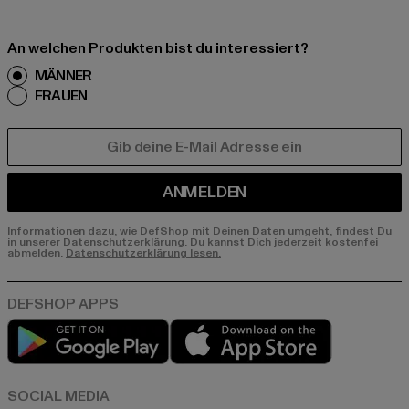
An welchen Produkten bist du interessiert?
MÄNNER
FRAUEN
E-MAIL
ANMELDEN
Informationen dazu, wie DefShop mit Deinen Daten umgeht, findest Du
in unserer Datenschutzerklärung. Du kannst Dich jederzeit kostenfei
abmelden.
Datenschutzerklärung lesen.
Play market
App store