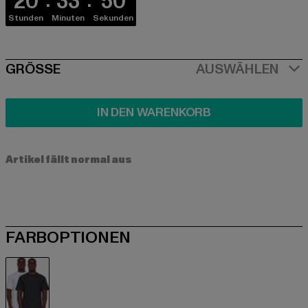
20
33
49
Stunden
Minuten
Sekunden
SIZE
GRÖSSE
AUSWÄHLEN
IN DEN WARENKORB
Artikel fällt normal aus
FARBOPTIONEN