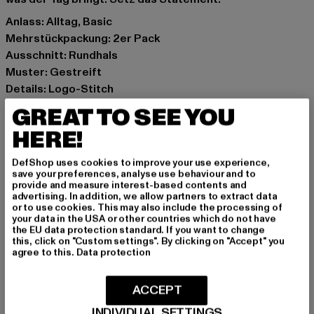
Anlass: Alltag, Basic
Mehrstückpackung: 2er Pack
Ausschnitt: Rundhals
Muster: Gestreift
Details: Logo-Stitch
Marke: Karl Kani
GREAT TO SEE YOU
Kat.: T-Shirts
HERE!
Farbe: schwarz, weiß
Hersteller Farbe: black/white
DefShop uses cookies to improve your use experience,
Materialzusammensetzung: 100% Baumwolle
save your preferences, analyse use behaviour and to
provide and measure interest-based contents and
Art.Nr: 6037448-00826
advertising. In addition, we allow partners to extract data
or to use cookies. This may also include the processing of
your data in the USA or other countries which do not have
Hersteller: Urban Styles Agency GmbH & Co. KG |
the EU data protection standard. If you want to change
agentur@urbanstylesagency.com
this, click on "Custom settings". By clicking on "Accept" you
agree to this.
Data protection
Schanzenstraße 41 | 51063 Köln | DE
ACCEPT
GRÖSSE & PASSFORM
INDIVIDUAL SETTINGS