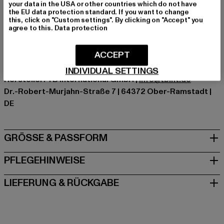
your data in the USA or other countries which do not have
Kat.: T-Shirts
the EU data protection standard. If you want to change
Farbe: schwarz
this, click on "Custom settings". By clicking on "Accept" you
agree to this.
Data protection
Hersteller Farbe: blk/blk/blk/blk/blk/blk
Materialzusammensetzung: 100% Baumwolle
ACCEPT
Art.Nr: TB2684C-02256
INDIVIDUAL SETTINGS
Hersteller: TB International GmbH |
info@tbint.de
Dr.-Robert-Murjahn-Straße 7 | 64372 Ober-Ramstadt |
DE
GRÖSSE & PASSFORM
PFLEGEHINWEISE
LIEFERUNG & RÜCKGABE