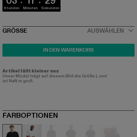
03
11
29
Stunden
Minuten
Sekunden
SIZE
GRÖSSE
AUSWÄHLEN
IN DEN WARENKORB
Artikel fällt kleiner aus
Unser Model trägt auf diesem Bild die Größe L und
ist NaN m groß.
FARBOPTIONEN