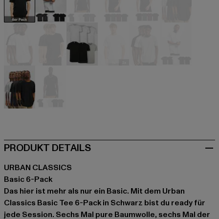
schwarz
schwarz
schwarz
schwarz
schwarz
schwarz
schwarz
schwarz
grau
grau
grau
grau
bunt
bunt
PRODUKT DETAILS
URBAN CLASSICS
Basic 6-Pack
Das hier ist mehr als nur ein Basic. Mit dem Urban
Classics Basic Tee 6-Pack in Schwarz bist du ready für
jede Session. Sechs Mal pure Baumwolle, sechs Mal der