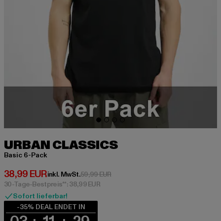
URBAN CLASSICS
Basic 6-Pack
Derzeitiger Preis: 38,99 EUR
38,99 EUR
Aktionspreis: 59,99 EUR
inkl. MwSt.
59,99 EUR
30-Tage-Bestpreis**: 38,99 EUR
Sofort lieferbar!
-35% DEAL ENDET IN