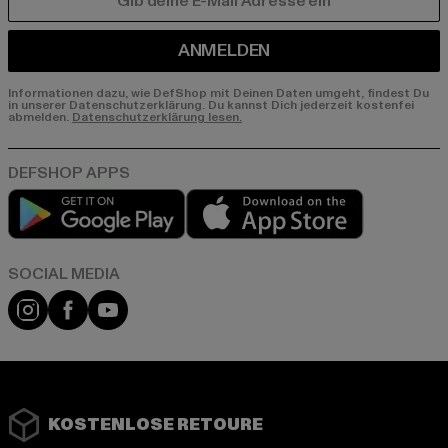
E-MAIL
ANMELDEN
Informationen dazu, wie DefShop mit Deinen Daten umgeht, findest Du
in unserer Datenschutzerklärung. Du kannst Dich jederzeit kostenfei
abmelden.
Datenschutzerklärung lesen.
Play market
App store
Instagram
Facebook
YouTube
KOSTENLOSE RETOURE