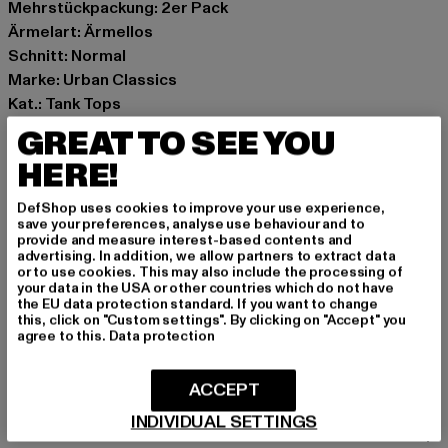
Mehrstückpackung: 2er Pack
Ärmelart: Ärmellos
Schnitt: Normal
Marke: Urban Classics
Kat.: Tank Tops
Farbe: weiß
GREAT TO SEE YOU
Hersteller Farbe: white+white
HERE!
Materialzusammensetzung: 95% Baumwolle, 5%
Elasthan
DefShop uses cookies to improve your use experience,
Art.Nr: TB7650A-03168
save your preferences, analyse use behaviour and to
provide and measure interest-based contents and
advertising. In addition, we allow partners to extract data
Hersteller: TB International GmbH |
info@tbint.de
or to use cookies. This may also include the processing of
your data in the USA or other countries which do not have
Dr.-Robert-Murjahn-Straße 7 | 64372 Ober-Ramstadt |
the EU data protection standard. If you want to change
DE
this, click on "Custom settings". By clicking on "Accept" you
agree to this.
Data protection
GRÖSSE & PASSFORM
ACCEPT
INDIVIDUAL SETTINGS
PFLEGEHINWEISE