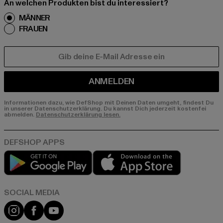
An welchen Produkten bist du interessiert?
MÄNNER
FRAUEN
E-MAIL
ANMELDEN
Informationen dazu, wie DefShop mit Deinen Daten umgeht, findest Du
in unserer Datenschutzerklärung. Du kannst Dich jederzeit kostenfei
abmelden.
Datenschutzerklärung lesen.
Play market
App store
Instagram
Facebook
YouTube