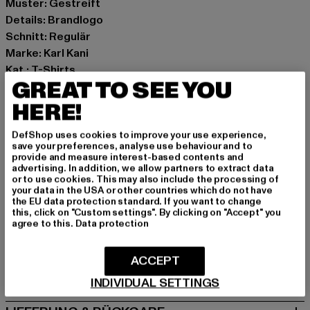
Muster: Gestreift
Details: Brandlogo
Schnitt: Regulär
Marke: Karl Kani
Kat.: T-Shirts
GREAT TO SEE YOU
Farbe: schwarz, weiß
Hersteller Farbe: white/black
HERE!
Materialzusammensetzung: 100% Baumwolle
DefShop uses cookies to improve your use experience,
Art.Nr: 6037449-01248
save your preferences, analyse use behaviour and to
provide and measure interest-based contents and
advertising. In addition, we allow partners to extract data
Hersteller: Urban Styles Agency GmbH & Co. KG |
or to use cookies. This may also include the processing of
agentur@urbanstylesagency.com
your data in the USA or other countries which do not have
the EU data protection standard. If you want to change
Schanzenstraße 41 | 51063 Köln | DE
this, click on "Custom settings". By clicking on "Accept" you
agree to this.
Data protection
GRÖSSE & PASSFORM
ACCEPT
PFLEGEHINWEISE
INDIVIDUAL SETTINGS