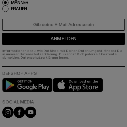
MÄNNER
FRAUEN
E-MAIL
ANMELDEN
Informationen dazu, wie DefShop mit Deinen Daten umgeht, findest Du
in unserer Datenschutzerklärung. Du kannst Dich jederzeit kostenfei
abmelden.
Datenschutzerklärung lesen.
Play market
App store
Instagram
Facebook
YouTube