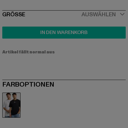
SIZE
GRÖSSE
AUSWÄHLEN
IN DEN WARENKORB
Artikel fällt normal aus
FARBOPTIONEN
schwarz