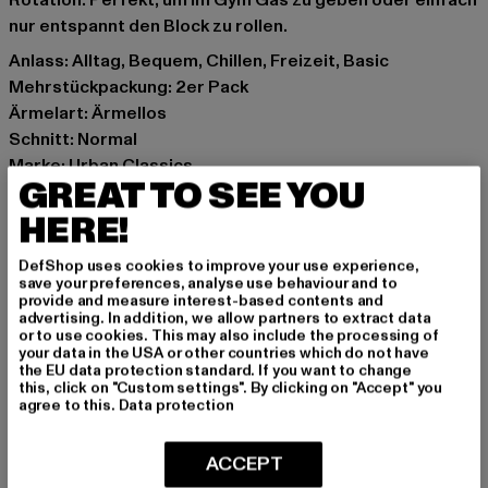
Rotation. Perfekt, um im Gym Gas zu geben oder einfach
nur entspannt den Block zu rollen.
Anlass: Alltag, Bequem, Chillen, Freizeit, Basic
Mehrstückpackung: 2er Pack
Ärmelart: Ärmellos
Schnitt: Normal
Marke: Urban Classics
GREAT TO SEE YOU
Kat.: Tank Tops
Farbe: schwarz
HERE!
Hersteller Farbe: black+black
DefShop uses cookies to improve your use experience,
Materialzusammensetzung: 95% Baumwolle, 5%
save your preferences, analyse use behaviour and to
Elasthan
provide and measure interest-based contents and
advertising. In addition, we allow partners to extract data
Art.Nr: TB7650A-03169
or to use cookies. This may also include the processing of
your data in the USA or other countries which do not have
the EU data protection standard. If you want to change
Hersteller: TB International GmbH |
info@tbint.de
this, click on "Custom settings". By clicking on "Accept" you
Dr.-Robert-Murjahn-Straße 7 | 64372 Ober-Ramstadt |
agree to this.
Data protection
DE
ACCEPT