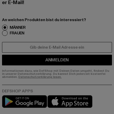
er E-Mail!
An welchen Produkten bist du interessiert?
MÄNNER
FRAUEN
E-MAIL
ANMELDEN
Informationen dazu, wie DefShop mit Deinen Daten umgeht, findest Du
in unserer Datenschutzerklärung. Du kannst Dich jederzeit kostenfei
abmelden.
Datenschutzerklärung lesen.
Play market
App store