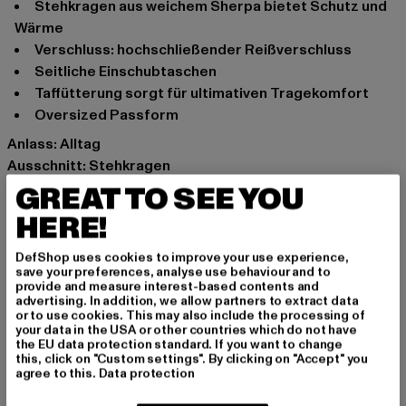
Stehkragen aus weichem Sherpa bietet Schutz und
Wärme
Verschluss: hochschließender Reißverschluss
Seitliche Einschubtaschen
Taffütterung sorgt für ultimativen Tragekomfort
Oversized Passform
Anlass: Alltag
Ausschnitt: Stehkragen
Ärmelart: Langarm
GREAT TO SEE YOU
Verschlussarten: Reißverschluss
HERE!
Marke: Urban Classics
Kat.: Mäntel
DefShop uses cookies to improve your use experience,
save your preferences, analyse use behaviour and to
Farbe: beige
provide and measure interest-based contents and
Hersteller Farbe: softseagrass/whitesand
advertising. In addition, we allow partners to extract data
or to use cookies. This may also include the processing of
Materialzusammensetzung: 100% Polyester
your data in the USA or other countries which do not have
Art.Nr: TB5431-04003
the EU data protection standard. If you want to change
this, click on "Custom settings". By clicking on "Accept" you
agree to this.
Data protection
Hersteller: TB International GmbH |
info@tbint.de
Dr.-Robert-Murjahn-Straße 7 | 64372 Ober-Ramstadt |