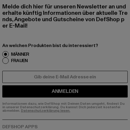
Melde dich hier für unseren Newsletter an und
erhalte künftig Informationen über aktuelle Tre
nds, Angebote und Gutscheine von DefShop p
er E-Mail!
An welchen Produkten bist du interessiert?
MÄNNER
FRAUEN
E-MAIL
ANMELDEN
Informationen dazu, wie DefShop mit Deinen Daten umgeht, findest Du
in unserer Datenschutzerklärung. Du kannst Dich jederzeit kostenfei
abmelden.
Datenschutzerklärung lesen.