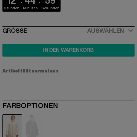
12
44
58
Stunden
Minuten
Sekunden
SIZE
GRÖSSE
AUSWÄHLEN
IN DEN WARENKORB
Artikel fällt normal aus
FARBOPTIONEN