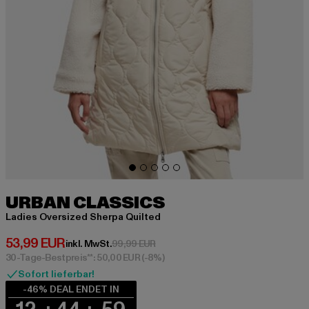
URBAN CLASSICS
Ladies Oversized Sherpa Quilted
Derzeitiger Preis: 53,99 EUR
53,99 EUR
Aktionspreis: 99,99 EUR
inkl. MwSt.
99,99 EUR
30-Tage-Bestpreis**: 50,00 EUR
(-8%)
Sofort lieferbar!
-46% DEAL ENDET IN