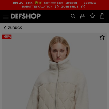
BIS ZU -65%
😲💥 Summer Sale Reloaded — absolute
Zum
Zum
RABATTESKALATION ❯❯
ZUM SALE
❮❮
Inhalt
Fußzeile
springen
springen
ZURÜCK
-46%