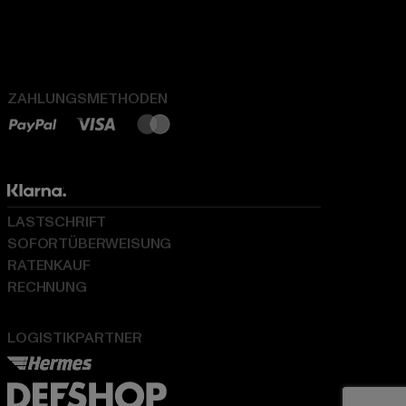
ZAHLUNGSMETHODEN
LASTSCHRIFT
SOFORTÜBERWEISUNG
RATENKAUF
RECHNUNG
LOGISTIKPARTNER