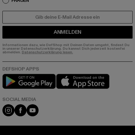
FRAUEN
E-MAIL
ANMELDEN
Informationen dazu, wie DefShop mit Deinen Daten umgeht, findest Du
in unserer Datenschutzerklärung. Du kannst Dich jederzeit kostenfei
abmelden.
Datenschutzerklärung lesen.
Play market
App store
Instagram
Facebook
YouTube