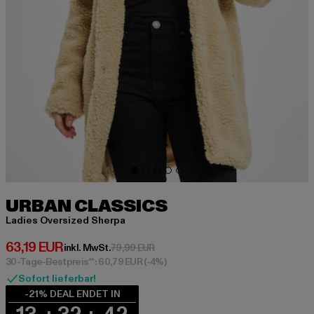
URBAN CLASSICS
Ladies Oversized Sherpa
Derzeitiger Preis: 63,19 EUR
63,19 EUR
Aktionspreis: 79,99 EUR
inkl. MwSt.
79,99 EUR
30-Tage-Bestpreis**: 60,79 EUR
(-4%)
Sofort lieferbar!
-21% DEAL ENDET IN