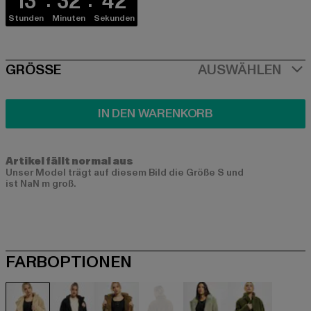
13
32
42
Stunden
Minuten
Sekunden
SIZE
GRÖSSE
AUSWÄHLEN
IN DEN WARENKORB
Artikel fällt normal aus
Unser Model trägt auf diesem Bild die Größe S und
ist NaN m groß.
FARBOPTIONEN