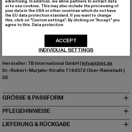
advertising. In addition, we allow partners to extract data
or to use cookies. This may also include the processing of
Schnitt: Oversize
your data in the USA or other countries which do not have
Marke: Urban Classics
the EU data protection standard. If you want to change
this, click on "Custom settings". By clicking on "Accept" you
Kat.: Mäntel
agree to this.
Data protection
Farbe: beige
Hersteller Farbe: sand
ACCEPT
Materialzusammensetzung: 100% Polyester
Art.Nr: TB3058-00208
INDIVIDUAL SETTINGS
Hersteller: TB International GmbH |
info@tbint.de
Dr.-Robert-Murjahn-Straße 7 | 64372 Ober-Ramstadt |
DE
GRÖSSE & PASSFORM
PFLEGEHINWEISE
LIEFERUNG & RÜCKGABE