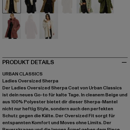
beige
schwarz
braun
braun
olive
olive
rot
rot
weiß
PRODUKT DETAILS
URBAN CLASSICS
Ladies Oversized Sherpa
Der Ladies Oversized Sherpa Coat von Urban Classics
ist dein neues Go-to für kalte Tage. In cleanem Beige und
aus 100% Polyester bietet dir dieser Sherpa-Mantel
nicht nur heftig Style, sondern auch den perfekten
Schutz gegen die Kälte. Der Oversized Fit sorgt für
entspannten Komfort und Moves ohne Limits. Der
Reverskragen und die langen Ärmel geben dem Piece